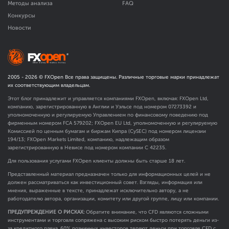
Методы анализа
FAQ
Конкурсы
Новости
2005 -
2026
© FXOpen Все права защищены. Различные торговые марки принадлежат
их соответствующим владельцам.
Этот блог принадлежит и управляется компаниями FXOpen, включая: FXOpen Ltd,
компанию, зарегистрированную в Англии и Уэльсе под номером 07273392 и
уполномоченную и регулируемую Управлением по финансовому поведению под
фирменным номером FCA
579202
; FXOpen EU Ltd, уполномоченную и регулируемую
Комиссией по ценным бумагам и биржам Кипра (CySEC) под номером лицензии
194/13; FXOpen Markets Limited, компанию, надлежащим образом
зарегистрированную в Невисе под номером компании C 42235.
Для пользования услугами FXOpen клиенты должны быть старше 18 лет.
Представленный материал предназначен только для информационных целей и не
должен рассматриваться как инвестиционный совет. Взгляды, информация или
мнения, выраженные в тексте, принадлежат исключительно автору, а не
работодателю автора, организации, комитету или другой группе, лицу или компании.
ПРЕДУПРЕЖДЕНИЕ О РИСКАХ:
Обратите внимание, что CFD являются сложными
инструментами и торговля сопряжена с высоким риском быстро потерять деньги из-
за кредитного плеча. 60% розничных инвесторов теряют деньги при торговле CFD с