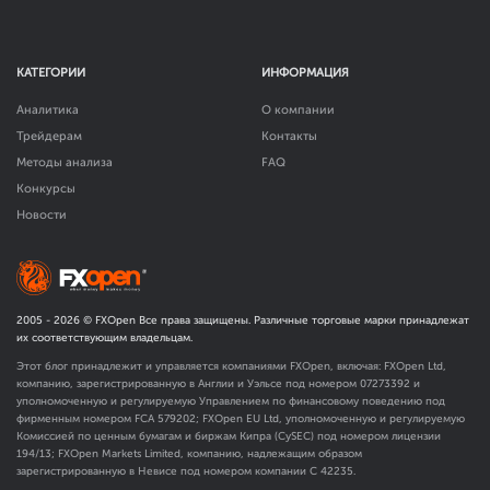
КАТЕГОРИИ
ИНФОРМАЦИЯ
Аналитика
О компании
Трейдерам
Контакты
Методы анализа
FAQ
Конкурсы
Новости
2005 -
2026
© FXOpen Все права защищены. Различные торговые марки принадлежат
их соответствующим владельцам.
Этот блог принадлежит и управляется компаниями FXOpen, включая: FXOpen Ltd,
компанию, зарегистрированную в Англии и Уэльсе под номером 07273392 и
уполномоченную и регулируемую Управлением по финансовому поведению под
фирменным номером FCA
579202
; FXOpen EU Ltd, уполномоченную и регулируемую
Комиссией по ценным бумагам и биржам Кипра (CySEC) под номером лицензии
194/13; FXOpen Markets Limited, компанию, надлежащим образом
зарегистрированную в Невисе под номером компании C 42235.