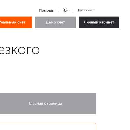
Русский
Помощь
Реальный счет
Демо счет
Личный кабинет
езкого
Главная страница