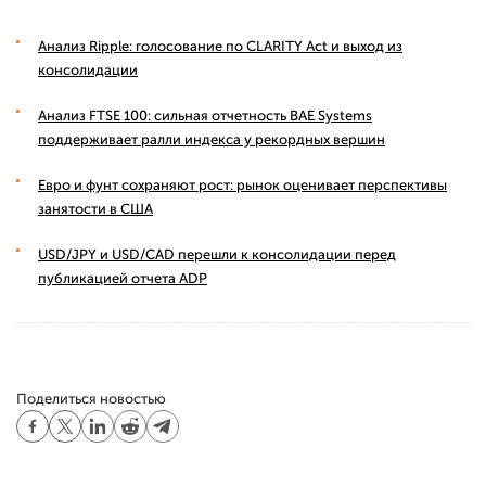
Анализ Ripple: голосование по CLARITY Act и выход из
консолидации
Анализ FTSE 100: сильная отчетность BAE Systems
поддерживает ралли индекса у рекордных вершин
Евро и фунт сохраняют рост: рынок оценивает перспективы
занятости в США
USD/JPY и USD/CAD перешли к консолидации перед
публикацией отчета ADP
Поделиться новостью