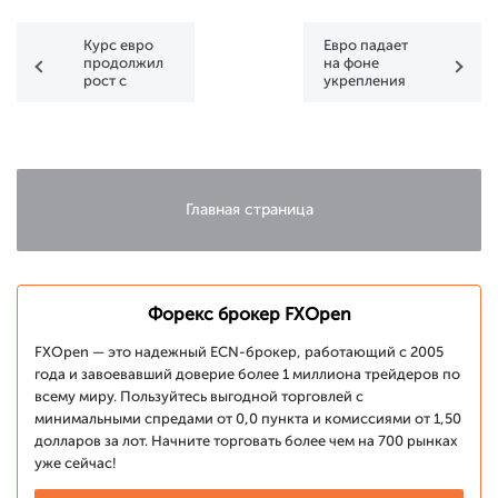
Курс евро
Евро падает
продолжил
на фоне
рост с
укрепления
открытием
доллара
рынков
после
Рождества
Главная страница
Форекс брокер FXOpen
FXOpen — это надежный ECN-брокер, работающий с 2005
года и завоевавший доверие более 1 миллиона трейдеров по
всему миру. Пользуйтесь выгодной торговлей с
минимальными спредами от 0,0 пункта и комиссиями от 1,50
долларов за лот. Начните торговать более чем на 700 рынках
уже сейчас!