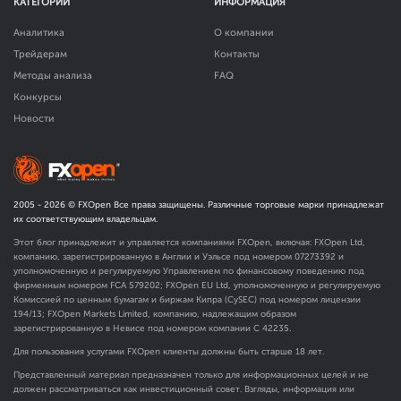
КАТЕГОРИИ
ИНФОРМАЦИЯ
Аналитика
О компании
Трейдерам
Контакты
Методы анализа
FAQ
Конкурсы
Новости
2005 -
2026
© FXOpen Все права защищены. Различные торговые марки принадлежат
их соответствующим владельцам.
Этот блог принадлежит и управляется компаниями FXOpen, включая: FXOpen Ltd,
компанию, зарегистрированную в Англии и Уэльсе под номером 07273392 и
уполномоченную и регулируемую Управлением по финансовому поведению под
фирменным номером FCA
579202
; FXOpen EU Ltd, уполномоченную и регулируемую
Комиссией по ценным бумагам и биржам Кипра (CySEC) под номером лицензии
194/13; FXOpen Markets Limited, компанию, надлежащим образом
зарегистрированную в Невисе под номером компании C 42235.
Для пользования услугами FXOpen клиенты должны быть старше 18 лет.
Представленный материал предназначен только для информационных целей и не
должен рассматриваться как инвестиционный совет. Взгляды, информация или