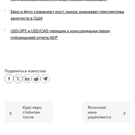
Евро и фунт сохраняют рост: рынок оценивает перспективы
занятости в США
USD/JPY и USD/CAD перешли к консолидации перед
публикацией отчета ADP
Поделиться новостью
Курс евро
Японская
стабилен
иена
после
укрепляется
вчерашнего
на фоне
падения
рыночной
неопределённости