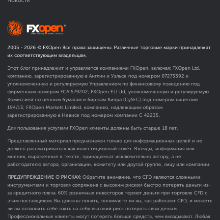
Новости
2005 -
2026
© FXOpen Все права защищены. Различные торговые марки принадлежат
их соответствующим владельцам.
Этот блог принадлежит и управляется компаниями FXOpen, включая: FXOpen Ltd,
компанию, зарегистрированную в Англии и Уэльсе под номером 07273392 и
уполномоченную и регулируемую Управлением по финансовому поведению под
фирменным номером FCA
579202
; FXOpen EU Ltd, уполномоченную и регулируемую
Комиссией по ценным бумагам и биржам Кипра (CySEC) под номером лицензии
194/13; FXOpen Markets Limited, компанию, надлежащим образом
зарегистрированную в Невисе под номером компании C 42235.
Для пользования услугами FXOpen клиенты должны быть старше 18 лет.
Представленный материал предназначен только для информационных целей и не
должен рассматриваться как инвестиционный совет. Взгляды, информация или
мнения, выраженные в тексте, принадлежат исключительно автору, а не
работодателю автора, организации, комитету или другой группе, лицу или компании.
ПРЕДУПРЕЖДЕНИЕ О РИСКАХ:
Обратите внимание, что CFD являются сложными
инструментами и торговля сопряжена с высоким риском быстро потерять деньги из-
за кредитного плеча. 60% розничных инвесторов теряют деньги при торговле CFD с
этим поставщиком. Вы должны понять, понимаете ли вы, как работают CFD, и можете
ли вы позволить себе взять на себя высокий риск потерять свои деньги.
Профессиональные клиенты могут потерять больше средств, чем вкладывают. Любая