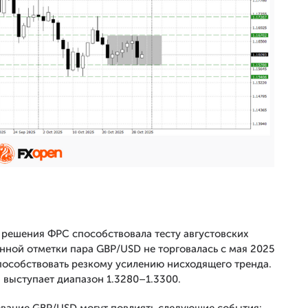
 решения ФРС способствовала тесту августовских
анной отметки пара GBP/USD не торговалась с мая 2025
способствовать резкому усилению нисходящего тренда.
 выступает диапазон 1.3280–1.3300.
ование GBP/USD могут повлиять следующие события: