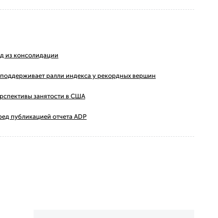
ход из консолидации
ms поддерживает ралли индекса у рекордных вершин
ерспективы занятости в США
ред публикацией отчета ADP