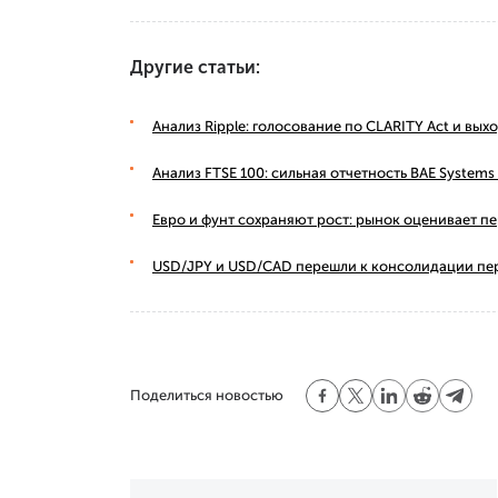
Другие статьи:
Анализ Ripple: голосование по CLARITY Act и вы
Анализ FTSE 100: сильная отчетность BAE Syste
Евро и фунт сохраняют рост: рынок оценивает п
USD/JPY и USD/CAD перешли к консолидации пе
Поделиться новостью