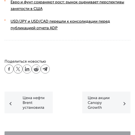
Евро и фунт сохраняют рост: рынок оценивает перспективы
занятости в США
USD/JPY и USD/CAD перешли к консолидации перед
публикацией отчета ADP
Поделиться новостью
Цена нефти
Цена акции
Brent
Canopy
установила
Growth
минимум
Corporation
года
(CGC)
опустилась
ниже $5