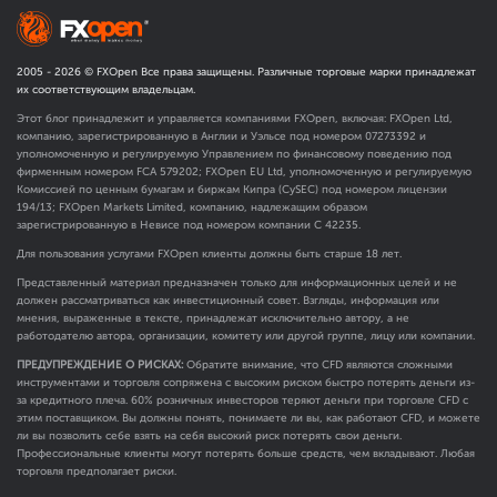
2005 -
2026
© FXOpen Все права защищены. Различные торговые марки принадлежат
их соответствующим владельцам.
Этот блог принадлежит и управляется компаниями FXOpen, включая: FXOpen Ltd,
компанию, зарегистрированную в Англии и Уэльсе под номером 07273392 и
уполномоченную и регулируемую Управлением по финансовому поведению под
фирменным номером FCA
579202
; FXOpen EU Ltd, уполномоченную и регулируемую
Комиссией по ценным бумагам и биржам Кипра (CySEC) под номером лицензии
194/13; FXOpen Markets Limited, компанию, надлежащим образом
зарегистрированную в Невисе под номером компании C 42235.
Для пользования услугами FXOpen клиенты должны быть старше 18 лет.
Представленный материал предназначен только для информационных целей и не
должен рассматриваться как инвестиционный совет. Взгляды, информация или
мнения, выраженные в тексте, принадлежат исключительно автору, а не
работодателю автора, организации, комитету или другой группе, лицу или компании.
ПРЕДУПРЕЖДЕНИЕ О РИСКАХ:
Обратите внимание, что CFD являются сложными
инструментами и торговля сопряжена с высоким риском быстро потерять деньги из-
за кредитного плеча. 60% розничных инвесторов теряют деньги при торговле CFD с
этим поставщиком. Вы должны понять, понимаете ли вы, как работают CFD, и можете
ли вы позволить себе взять на себя высокий риск потерять свои деньги.
Профессиональные клиенты могут потерять больше средств, чем вкладывают. Любая
торговля предполагает риски.