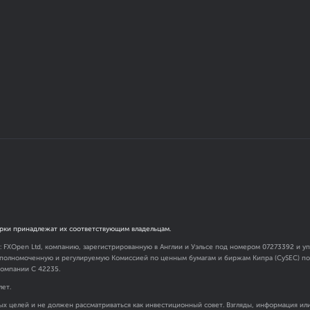
рки принадлежат их соответствующим владельцам.
я: FXOpen Ltd, компанию, зарегистрированную в Англии и Уэльсе под номером 07273392 и
 уполномоченную и регулируемую Комиссией по ценным бумагам и биржам Кипра (CySEC) под
омпании C 42235.
лет.
х целей и не должен рассматриваться как инвестиционный совет. Взгляды, информация ил