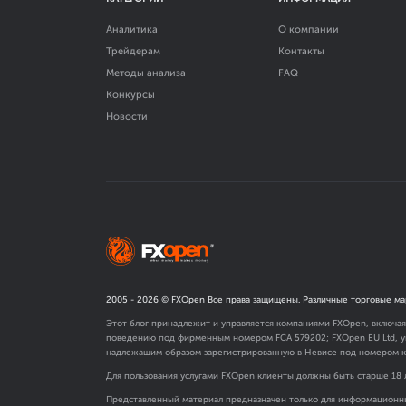
Аналитика
О компании
Трейдерам
Контакты
Методы анализа
FAQ
Конкурсы
Новости
2005 -
2026
© FXOpen Все права защищены. Различные торговые ма
Этот блог принадлежит и управляется компаниями FXOpen, включа
поведению под фирменным номером FCA
579202
; FXOpen EU Ltd,
надлежащим образом зарегистрированную в Невисе под номером к
Для пользования услугами FXOpen клиенты должны быть старше 18 
Представленный материал предназначен только для информационны