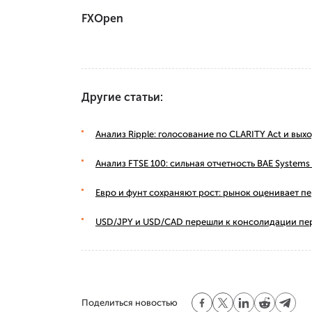
FXOpen
Другие статьи:
Анализ Ripple: голосование по CLARITY Act и вы
Анализ FTSE 100: сильная отчетность BAE Syste
Евро и фунт сохраняют рост: рынок оценивает п
USD/JPY и USD/CAD перешли к консолидации пе
Поделиться новостью