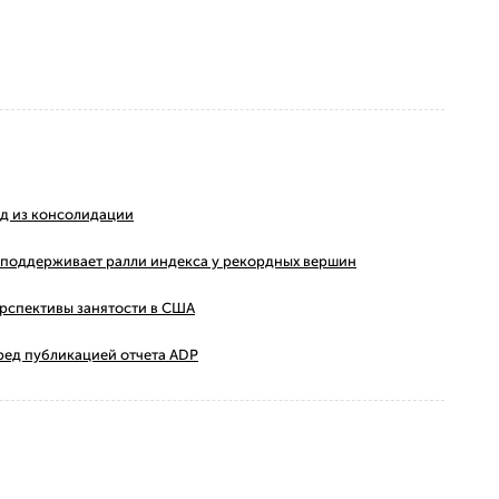
ход из консолидации
ms поддерживает ралли индекса у рекордных вершин
ерспективы занятости в США
ред публикацией отчета ADP