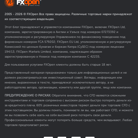
2005 -
2026
© FXOpen Все права защищены. Различные торговые марки принадлежат
их соответствующим владельцам.
Этот блог принадлежит и управляется компаниями FXOpen, включая: FXOpen Ltd,
компанию, зарегистрированную в Англии и Уэльсе под номером 07273392 и
уполномоченную и регулируемую Управлением по финансовому поведению под
фирменным номером FCA
579202
; FXOpen EU Ltd, уполномоченную и регулируемую
Комиссией по ценным бумагам и биржам Кипра (CySEC) под номером лицензии
194/13; FXOpen Markets Limited, компанию, надлежащим образом
зарегистрированную в Невисе под номером компании C 42235.
Для пользования услугами FXOpen клиенты должны быть старше 18 лет.
Представленный материал предназначен только для информационных целей и не
должен рассматриваться как инвестиционный совет. Взгляды, информация или
мнения, выраженные в тексте, принадлежат исключительно автору, а не
работодателю автора, организации, комитету или другой группе, лицу или компании.
ПРЕДУПРЕЖДЕНИЕ О РИСКАХ:
Обратите внимание, что CFD являются сложными
инструментами и торговля сопряжена с высоким риском быстро потерять деньги из-
за кредитного плеча. 60% розничных инвесторов теряют деньги при торговле CFD с
этим поставщиком. Вы должны понять, понимаете ли вы, как работают CFD, и можете
ли вы позволить себе взять на себя высокий риск потерять свои деньги.
Профессиональные клиенты могут потерять больше средств, чем вкладывают. Любая
торговля предполагает риски.