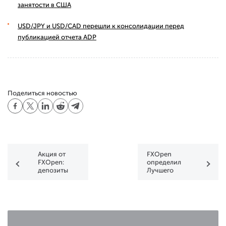
занятости в США
USD/JPY и USD/CAD перешли к консолидации перед
публикацией отчета ADP
Поделиться новостью
Акция от
FXOpen
FXOpen:
определил
депозиты
Лучшего
без
Трейдера
комиссии
Азии
через
Элекснет все
лето