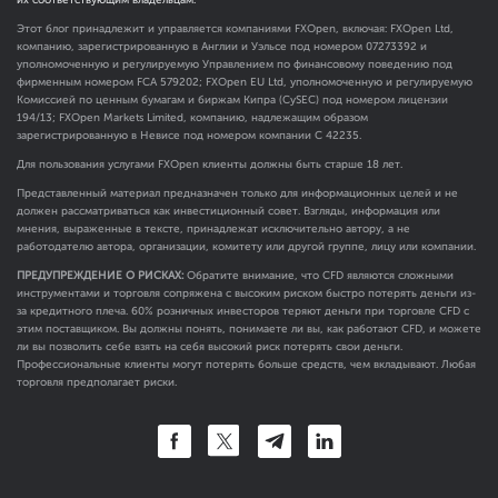
Этот блог принадлежит и управляется компаниями FXOpen, включая: FXOpen Ltd,
компанию, зарегистрированную в Англии и Уэльсе под номером 07273392 и
уполномоченную и регулируемую Управлением по финансовому поведению под
фирменным номером FCA
579202
; FXOpen EU Ltd, уполномоченную и регулируемую
Комиссией по ценным бумагам и биржам Кипра (CySEC) под номером лицензии
194/13; FXOpen Markets Limited, компанию, надлежащим образом
зарегистрированную в Невисе под номером компании C 42235.
Для пользования услугами FXOpen клиенты должны быть старше 18 лет.
Представленный материал предназначен только для информационных целей и не
должен рассматриваться как инвестиционный совет. Взгляды, информация или
мнения, выраженные в тексте, принадлежат исключительно автору, а не
работодателю автора, организации, комитету или другой группе, лицу или компании.
ПРЕДУПРЕЖДЕНИЕ О РИСКАХ:
Обратите внимание, что CFD являются сложными
инструментами и торговля сопряжена с высоким риском быстро потерять деньги из-
за кредитного плеча. 60% розничных инвесторов теряют деньги при торговле CFD с
этим поставщиком. Вы должны понять, понимаете ли вы, как работают CFD, и можете
ли вы позволить себе взять на себя высокий риск потерять свои деньги.
Профессиональные клиенты могут потерять больше средств, чем вкладывают. Любая
торговля предполагает риски.