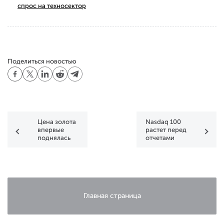
спрос на техносектор
Поделиться новостью
Цена золота
Nasdaq 100
впервые
растет перед
поднялась
отчетами
выше $5000
техгигантов
Главная страница