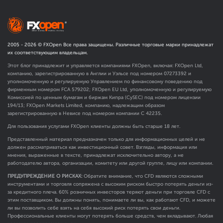
2005 -
2026
© FXOpen Все права защищены. Различные торговые марки принадлежат
их соответствующим владельцам.
Этот блог принадлежит и управляется компаниями FXOpen, включая: FXOpen Ltd,
компанию, зарегистрированную в Англии и Уэльсе под номером 07273392 и
уполномоченную и регулируемую Управлением по финансовому поведению под
фирменным номером FCA
579202
; FXOpen EU Ltd, уполномоченную и регулируемую
Комиссией по ценным бумагам и биржам Кипра (CySEC) под номером лицензии
194/13; FXOpen Markets Limited, компанию, надлежащим образом
зарегистрированную в Невисе под номером компании C 42235.
Для пользования услугами FXOpen клиенты должны быть старше 18 лет.
Представленный материал предназначен только для информационных целей и не
должен рассматриваться как инвестиционный совет. Взгляды, информация или
мнения, выраженные в тексте, принадлежат исключительно автору, а не
работодателю автора, организации, комитету или другой группе, лицу или компании.
ПРЕДУПРЕЖДЕНИЕ О РИСКАХ:
Обратите внимание, что CFD являются сложными
инструментами и торговля сопряжена с высоким риском быстро потерять деньги из-
за кредитного плеча. 60% розничных инвесторов теряют деньги при торговле CFD с
этим поставщиком. Вы должны понять, понимаете ли вы, как работают CFD, и можете
ли вы позволить себе взять на себя высокий риск потерять свои деньги.
Профессиональные клиенты могут потерять больше средств, чем вкладывают. Любая