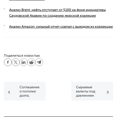
Анализ Brent: нефть отступает от $100 на фоне инициативы
Саудовской Аравии по созданию морской коалиции
Анализ Amazon: сильный отчет совпал с выходом из коррекции
Поделиться новостью
Соглашение
Сырьевые
о потолке
валюты под
долга,
давлением
траектория
процентной
ставки ФРС,
победа
Эрдогана —