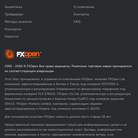
Аналитика
О компании
Трейдерам
Контакты
Методы анализа
FAQ
Конкурсы
Новости
2005 -
2026
© FXOpen Все права защищены. Различные торговые марки принадлежат
их соответствующим владельцам.
Этот блог принадлежит и управляется компаниями FXOpen, включая: FXOpen Ltd,
компанию, зарегистрированную в Англии и Уэльсе под номером 07273392 и
уполномоченную и регулируемую Управлением по финансовому поведению под
фирменным номером FCA
579202
; FXOpen EU Ltd, уполномоченную и регулируемую
Комиссией по ценным бумагам и биржам Кипра (CySEC) под номером лицензии
194/13; FXOpen Markets Limited, компанию, надлежащим образом
зарегистрированную в Невисе под номером компании C 42235.
Для пользования услугами FXOpen клиенты должны быть старше 18 лет.
Представленный материал предназначен только для информационных целей и не
должен рассматриваться как инвестиционный совет. Взгляды, информация или
мнения, выраженные в тексте, принадлежат исключительно автору, а не