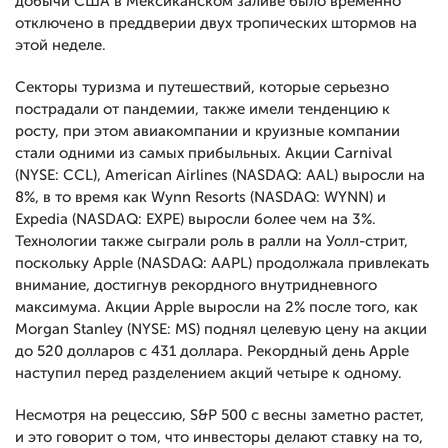
добычи США в Мексиканском заливе было временно
отключено в преддверии двух тропических штормов на
этой неделе.
Секторы туризма и путешествий, которые серьезно
пострадали от пандемии, также имели тенденцию к
росту, при этом авиакомпании и круизные компании
стали одними из самых прибыльных. Акции Carnival
(NYSE: CCL), American Airlines (NASDAQ: AAL) выросли на
8%, в то время как Wynn Resorts (NASDAQ: WYNN) и
Expedia (NASDAQ: EXPE) выросли более чем на 3%.
Технологии также сыграли роль в ралли на Уолл-стрит,
поскольку Apple (NASDAQ: AAPL) продолжала привлекать
внимание, достигнув рекордного внутридневного
максимума. Акции Apple выросли на 2% после того, как
Morgan Stanley (NYSE: MS) поднял целевую цену на акции
до 520 долларов с 431 доллара. Рекордный день Apple
наступил перед разделением акций четыре к одному.
Несмотря на рецессию, S&P 500 с весны заметно растет,
и это говорит о том, что инвесторы делают ставку на то,