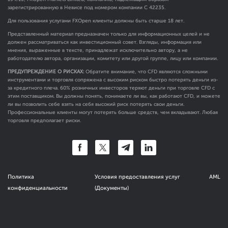
зарегистрированную в Невисе под номером компании C 42235.
Для пользования услугами FXOpen клиенты должны быть старше 18 лет.
Представленный материал предназначен только для информационных целей и не
должен рассматриваться как инвестиционный совет. Взгляды, информация или
мнения, выраженные в тексте, принадлежат исключительно автору, а не
работодателю автора, организации, комитету или другой группе, лицу или компании.
ПРЕДУПРЕЖДЕНИЕ О РИСКАХ:
Обратите внимание, что CFD являются сложными
инструментами и торговля сопряжена с высоким риском быстро потерять деньги из-
за кредитного плеча. 60% розничных инвесторов теряют деньги при торговле CFD с
этим поставщиком. Вы должны понять, понимаете ли вы, как работают CFD, и можете
ли вы позволить себе взять на себя высокий риск потерять свои деньги.
Профессиональные клиенты могут потерять больше средств, чем вкладывают. Любая
торговля предполагает риски.
Политика
Условия предоставления услуг
AML
конфиденциальности
(Документы)