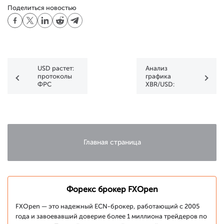
Поделиться новостью
USD растет:
Анализ
протоколы
графика
ФРС
XBR/USD:
усилили
цена нефти
спрос на
Brent
доллар,
опустилась
внимание на
на минимум
отчеты по
месяца
рынку труда
Главная страница
Форекс брокер FXOpen
FXOpen — это надежный ECN-брокер, работающий с 2005
года и завоевавший доверие более 1 миллиона трейдеров по