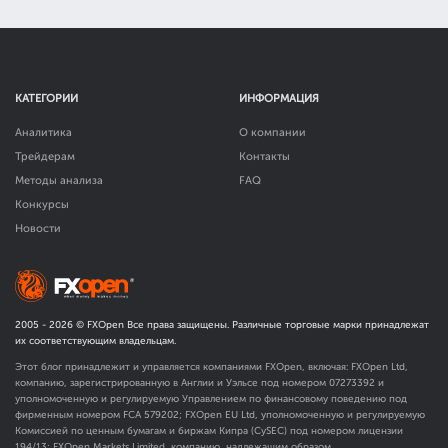
КАТЕГОРИИ
ИНФОРМАЦИЯ
Аналитика
О компании
Трейдерам
Контакты
Методы анализа
FAQ
Конкурсы
Новости
2005 -
2026
© FXOpen Все права защищены. Различные торговые марки принадлежат
их соответствующим владельцам.
Этот блог принадлежит и управляется компаниями FXOpen, включая: FXOpen Ltd,
компанию, зарегистрированную в Англии и Уэльсе под номером 07273392 и
уполномоченную и регулируемую Управлением по финансовому поведению под
фирменным номером FCA
579202
; FXOpen EU Ltd, уполномоченную и регулируемую
Комиссией по ценным бумагам и биржам Кипра (CySEC) под номером лицензии
194/13; FXOpen Markets Limited, компанию, надлежащим образом