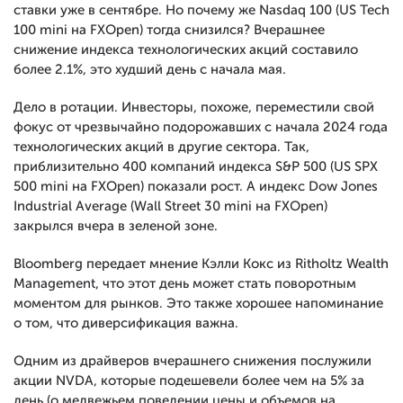
ставки уже в сентябре. Но почему же Nasdaq 100 (US Tech
100 mini на FXOpen) тогда снизился? Вчерашнее
снижение индекса технологических акций составило
более 2.1%, это худший день с начала мая.
Дело в ротации. Инвесторы, похоже, переместили свой
фокус от чрезвычайно подорожавших с начала 2024 года
технологических акций в другие сектора. Так,
приблизительно 400 компаний индекса S&P 500 (US SPX
500 mini на FXOpen) показали рост. А индекс Dow Jones
Industrial Average (Wall Street 30 mini на FXOpen)
закрылся вчера в зеленой зоне.
Bloomberg передает мнение Кэлли Кокс из Ritholtz Wealth
Management, что этот день может стать поворотным
моментом для рынков. Это также хорошее напоминание
о том, что диверсификация важна.
Одним из драйверов вчерашнего снижения послужили
акции NVDA, которые подешевели более чем на 5% за
день (о медвежьем поведении цены и объемов на