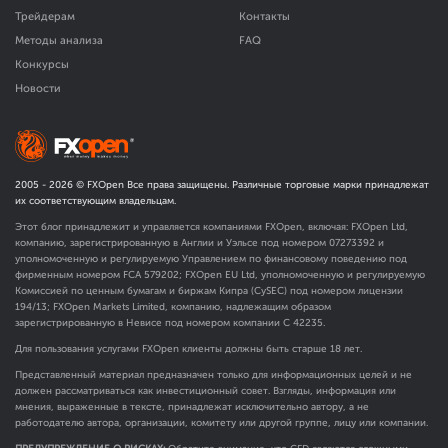
Трейдерам
Контакты
Методы анализа
FAQ
Конкурсы
Новости
2005 -
2026
© FXOpen Все права защищены. Различные торговые марки принадлежат
их соответствующим владельцам.
Этот блог принадлежит и управляется компаниями FXOpen, включая: FXOpen Ltd,
компанию, зарегистрированную в Англии и Уэльсе под номером 07273392 и
уполномоченную и регулируемую Управлением по финансовому поведению под
фирменным номером FCA
579202
; FXOpen EU Ltd, уполномоченную и регулируемую
Комиссией по ценным бумагам и биржам Кипра (CySEC) под номером лицензии
194/13; FXOpen Markets Limited, компанию, надлежащим образом
зарегистрированную в Невисе под номером компании C 42235.
Для пользования услугами FXOpen клиенты должны быть старше 18 лет.
Представленный материал предназначен только для информационных целей и не
должен рассматриваться как инвестиционный совет. Взгляды, информация или
мнения, выраженные в тексте, принадлежат исключительно автору, а не
работодателю автора, организации, комитету или другой группе, лицу или компании.