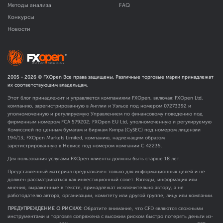
Методы анализа
FAQ
Конкурсы
Новости
2005 -
2026
© FXOpen Все права защищены. Различные торговые марки принадлежат
их соответствующим владельцам.
Этот блог принадлежит и управляется компаниями FXOpen, включая: FXOpen Ltd,
компанию, зарегистрированную в Англии и Уэльсе под номером 07273392 и
уполномоченную и регулируемую Управлением по финансовому поведению под
фирменным номером FCA
579202
; FXOpen EU Ltd, уполномоченную и регулируемую
Комиссией по ценным бумагам и биржам Кипра (CySEC) под номером лицензии
194/13; FXOpen Markets Limited, компанию, надлежащим образом
зарегистрированную в Невисе под номером компании C 42235.
Для пользования услугами FXOpen клиенты должны быть старше 18 лет.
Представленный материал предназначен только для информационных целей и не
должен рассматриваться как инвестиционный совет. Взгляды, информация или
мнения, выраженные в тексте, принадлежат исключительно автору, а не
работодателю автора, организации, комитету или другой группе, лицу или компании.
ПРЕДУПРЕЖДЕНИЕ О РИСКАХ:
Обратите внимание, что CFD являются сложными
инструментами и торговля сопряжена с высоким риском быстро потерять деньги из-