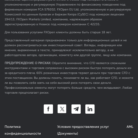
уполномоченную и регулируемую Управлением по финансовому поведению под
фирменным номером FCA
579202
; FXOpen EU Ltd, уполномоченную и регулируемую
Комиссией по ценным бумагам и биржам Кипра (CySEC) под номером лицензии
194/13; FXOpen Markets Limited, компанию, надлежащим образом
зарегистрированную в Невисе под номером компании C 42235.
Для пользования услугами FXOpen клиенты должны быть старше 18 лет.
Представленный материал предназначен только для информационных целей и не
должен рассматриваться как инвестиционный совет. Взгляды, информация или
мнения, выраженные в тексте, принадлежат исключительно автору, а не
работодателю автора, организации, комитету или другой группе, лицу или компании.
ПРЕДУПРЕЖДЕНИЕ О РИСКАХ:
Обратите внимание, что CFD являются сложными
инструментами и торговля сопряжена с высоким риском быстро потерять деньги из-
за кредитного плеча. 60% розничных инвесторов теряют деньги при торговле CFD с
этим поставщиком. Вы должны понять, понимаете ли вы, как работают CFD, и можете
ли вы позволить себе взять на себя высокий риск потерять свои деньги.
Профессиональные клиенты могут потерять больше средств, чем вкладывают. Любая
торговля предполагает риски.
Политика
Условия предоставления услуг
AML
конфиденциальности
(Документы)