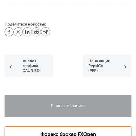
Поделиться новостью
Анализ
Цена акции
графика
PepsiCo
XAU/USD:
(PEP)
волатильность
выросла на
на
7.4% после
минимуме
отчета. Что
года
дальше?
Главная страница
Форекс брокер FXOpen