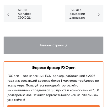
Акции
Рынки в
Alphabet
ожидании
(GOOGL)
данных по
упали на 10%
инфляции и
– в чем
сигналов от
причина
ФРС
снижения?
Главная страница
Форекс брокер FXOpen
FXOpen — это надежный ECN-брокер, работающий с 2005
года и завоевавший доверие более 1 миллиона трейдеров по
всему миру. Пользуйтесь выгодной торговлей с
минимальными спредами от 0,0 пункта и комиссиями от 1,50
долларов за лот. Начните торговать более чем на 700 рынках
уже сейчас!