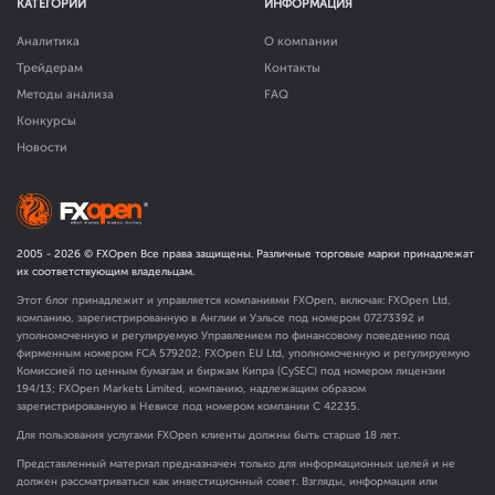
КАТЕГОРИИ
ИНФОРМАЦИЯ
Аналитика
О компании
Трейдерам
Контакты
Методы анализа
FAQ
Конкурсы
Новости
2005 -
2026
© FXOpen Все права защищены. Различные торговые марки принадлежат
их соответствующим владельцам.
Этот блог принадлежит и управляется компаниями FXOpen, включая: FXOpen Ltd,
компанию, зарегистрированную в Англии и Уэльсе под номером 07273392 и
уполномоченную и регулируемую Управлением по финансовому поведению под
фирменным номером FCA
579202
; FXOpen EU Ltd, уполномоченную и регулируемую
Комиссией по ценным бумагам и биржам Кипра (CySEC) под номером лицензии
194/13; FXOpen Markets Limited, компанию, надлежащим образом
зарегистрированную в Невисе под номером компании C 42235.
Для пользования услугами FXOpen клиенты должны быть старше 18 лет.
Представленный материал предназначен только для информационных целей и не
должен рассматриваться как инвестиционный совет. Взгляды, информация или