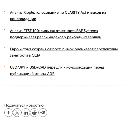
Анализ Ripple: голосование по CLARITY Act и выход из
консолидации
Анализ FTSE 100: сильная отчетность BAE Systems
поддерживает ралли индекса у рекордных вершин
Евро и фунт сохраняют рост: рынок оценивает перспективы
занятости в США
USD/JPY и USD/CAD перешли к консолидации перед
публикацией отчета ADP
Поделиться новостью