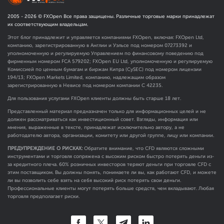
2005 -
2026
© FXOpen Все права защищены. Различные торговые марки принадлежат
их соответствующим владельцам.
Этот блог принадлежит и управляется компаниями FXOpen, включая: FXOpen Ltd,
компанию, зарегистрированную в Англии и Уэльсе под номером 07273392 и
уполномоченную и регулируемую Управлением по финансовому поведению под
фирменным номером FCA
579202
; FXOpen EU Ltd, уполномоченную и регулируемую
Комиссией по ценным бумагам и биржам Кипра (CySEC) под номером лицензии
194/13; FXOpen Markets Limited, компанию, надлежащим образом
зарегистрированную в Невисе под номером компании C 42235.
Для пользования услугами FXOpen клиенты должны быть старше 18 лет.
Представленный материал предназначен только для информационных целей и не
должен рассматриваться как инвестиционный совет. Взгляды, информация или
мнения, выраженные в тексте, принадлежат исключительно автору, а не
работодателю автора, организации, комитету или другой группе, лицу или компании.
ПРЕДУПРЕЖДЕНИЕ О РИСКАХ:
Обратите внимание, что CFD являются сложными
инструментами и торговля сопряжена с высоким риском быстро потерять деньги из-
за кредитного плеча. 60% розничных инвесторов теряют деньги при торговле CFD с
этим поставщиком. Вы должны понять, понимаете ли вы, как работают CFD, и можете
ли вы позволить себе взять на себя высокий риск потерять свои деньги.
Профессиональные клиенты могут потерять больше средств, чем вкладывают. Любая
торговля предполагает риски.