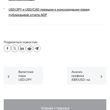
USD/JPY и USD/CAD перешли к консолидации перед
публикацией отчета ADP
Поделиться новостью
Валютная
Анализ
пара
графика
USD/JPY
XBR/USD: на
сбалансировалась
стоимость
в районе
нефти Brent
уровня
снова влияет
156,300
геополитика
Главная страница