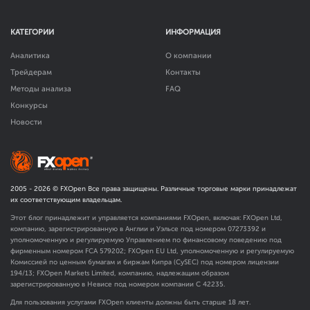
КАТЕГОРИИ
ИНФОРМАЦИЯ
Аналитика
О компании
Трейдерам
Контакты
Методы анализа
FAQ
Конкурсы
Новости
2005 -
2026
© FXOpen Все права защищены. Различные торговые марки принадлежат
их соответствующим владельцам.
Этот блог принадлежит и управляется компаниями FXOpen, включая: FXOpen Ltd,
компанию, зарегистрированную в Англии и Уэльсе под номером 07273392 и
уполномоченную и регулируемую Управлением по финансовому поведению под
фирменным номером FCA
579202
; FXOpen EU Ltd, уполномоченную и регулируемую
Комиссией по ценным бумагам и биржам Кипра (CySEC) под номером лицензии
194/13; FXOpen Markets Limited, компанию, надлежащим образом
зарегистрированную в Невисе под номером компании C 42235.
Для пользования услугами FXOpen клиенты должны быть старше 18 лет.