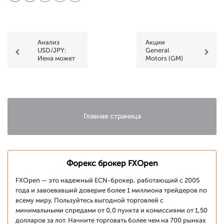
Анализ
Акции
USD/JPY:
General
Иена может
Motors (GM)
стабилизироваться
установили
после
исторический
избрания
рекорд
премьер-
министра
Главная страница
Форекс брокер FXOpen
FXOpen — это надежный ECN-брокер, работающий с 2005
года и завоевавший доверие более 1 миллиона трейдеров по
всему миру. Пользуйтесь выгодной торговлей с
минимальными спредами от 0,0 пункта и комиссиями от 1,50
долларов за лот. Начните торговать более чем на 700 рынках