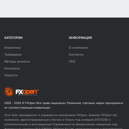
КАТЕГОРИИ
ИНФОРМАЦИЯ
Аналитика
О компании
Трейдерам
Контакты
Методы анализа
FAQ
Конкурсы
Новости
2005 -
2026
© FXOpen Все права защищены. Различные торговые марки принадлежат
их соответствующим владельцам.
Этот блог принадлежит и управляется компаниями FXOpen, включая: FXOpen Ltd,
компанию, зарегистрированную в Англии и Уэльсе под номером 07273392 и
уполномоченную и регулируемую Управлением по финансовому поведению под