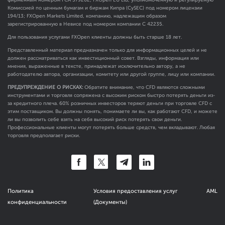
фирменным номером FCA
579202
; FXOpen EU Ltd, уполномоченную и регулируемую
Комиссией по ценным бумагам и биржам Кипра (CySEC) под номером лицензии
194/13; FXOpen Markets Limited, компанию, надлежащим образом
зарегистрированную в Невисе под номером компании C 42235.
Для пользования услугами FXOpen клиенты должны быть старше 18 лет.
Представленный материал предназначен только для информационных целей и не
должен рассматриваться как инвестиционный совет. Взгляды, информация или
мнения, выраженные в тексте, принадлежат исключительно автору, а не
работодателю автора, организации, комитету или другой группе, лицу или компании.
ПРЕДУПРЕЖДЕНИЕ О РИСКАХ:
Обратите внимание, что CFD являются сложными
инструментами и торговля сопряжена с высоким риском быстро потерять деньги из-
за кредитного плеча. 60% розничных инвесторов теряют деньги при торговле CFD с
этим поставщиком. Вы должны понять, понимаете ли вы, как работают CFD, и можете
ли вы позволить себе взять на себя высокий риск потерять свои деньги.
Профессиональные клиенты могут потерять больше средств, чем вкладывают. Любая
торговля предполагает риски.
Политика
Условия предоставления услуг
AML
конфиденциальности
(Документы)