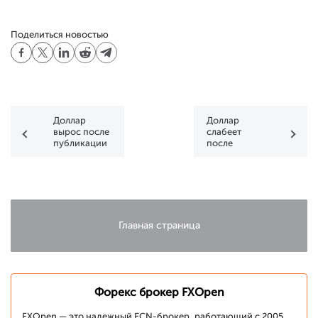
Поделиться новостью
Доллар
Доллар
вырос после
слабеет
публикации
после
данных по
выступления
инфляции в
Пауэлла
США
Главная страница
Форекс брокер FXOpen
FXOpen — это надежный ECN-брокер, работающий с 2005