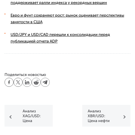
поддерживает ралли индекса у рекордных вершин
Евро и фунт сохраняют рост: рынок оценивает перспективы
занятости в США
USD/JPY и USD/CAD перешли к консолидации перед
публикацией отчета ADP
Поделиться новостью
Анализ
Анализ
XAG/USD:
XBR/USD:
Цена
Цена нефти
серебра не
Brent
удержалась
взлетела