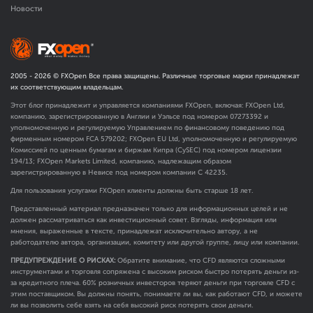
Новости
2005 -
2026
© FXOpen Все права защищены. Различные торговые марки принадлежат
их соответствующим владельцам.
Этот блог принадлежит и управляется компаниями FXOpen, включая: FXOpen Ltd,
компанию, зарегистрированную в Англии и Уэльсе под номером 07273392 и
уполномоченную и регулируемую Управлением по финансовому поведению под
фирменным номером FCA
579202
; FXOpen EU Ltd, уполномоченную и регулируемую
Комиссией по ценным бумагам и биржам Кипра (CySEC) под номером лицензии
194/13; FXOpen Markets Limited, компанию, надлежащим образом
зарегистрированную в Невисе под номером компании C 42235.
Для пользования услугами FXOpen клиенты должны быть старше 18 лет.
Представленный материал предназначен только для информационных целей и не
должен рассматриваться как инвестиционный совет. Взгляды, информация или
мнения, выраженные в тексте, принадлежат исключительно автору, а не
работодателю автора, организации, комитету или другой группе, лицу или компании.
ПРЕДУПРЕЖДЕНИЕ О РИСКАХ:
Обратите внимание, что CFD являются сложными
инструментами и торговля сопряжена с высоким риском быстро потерять деньги из-
за кредитного плеча. 60% розничных инвесторов теряют деньги при торговле CFD с
этим поставщиком. Вы должны понять, понимаете ли вы, как работают CFD, и можете
ли вы позволить себе взять на себя высокий риск потерять свои деньги.