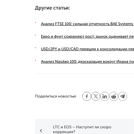
Другие статьи:
Анализ FTSE 100: сильная отчетность BAE Syste
Евро и фунт сохраняют рост: рынок оценивает п
USD/JPY и USD/CAD перешли к консолидации пе
Анализ Nasdaq 100: деэскалация вокруг Ирана п
Поделиться новостью
LTC и EOS – Наступит ли скоро
коррекция?