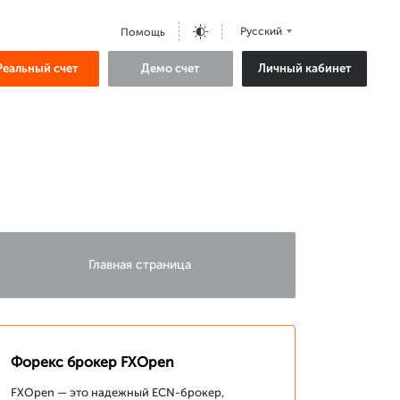
Русский
Помощь
Реальный счет
Демо счет
Личный кабинет
Главная страница
Форекс брокер FXOpen
FXOpen — это надежный ECN-брокер,