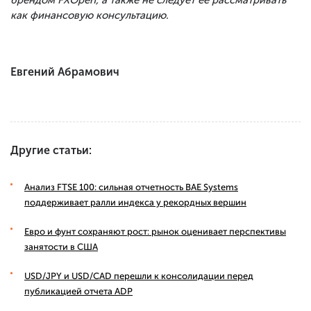
брендом FXOpen, а также не следует ее рассматривать
как финансовую консультацию.
Евгений Абрамович
Другие статьи:
Анализ FTSE 100: сильная отчетность BAE Systems
поддерживает ралли индекса у рекордных вершин
Евро и фунт сохраняют рост: рынок оценивает перспективы
занятости в США
USD/JPY и USD/CAD перешли к консолидации перед
публикацией отчета ADP