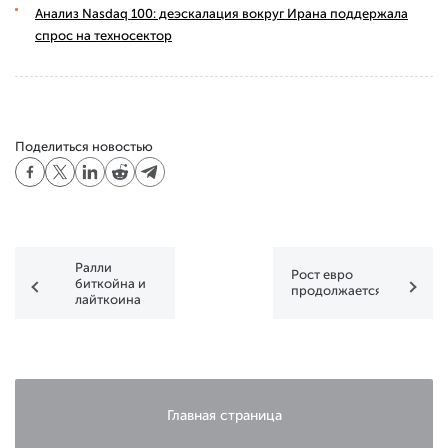
Анализ Nasdaq 100: деэскалация вокруг Ирана поддержала
спрос на техносектор
Поделиться новостью
Ралли
Рост евро
биткойна и
продолжается
лайткоина
сбавляют
обороты
Главная страница