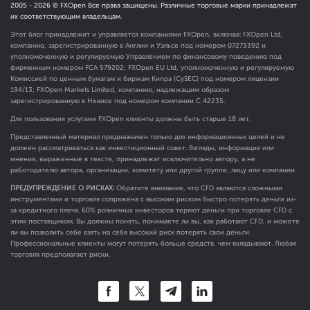
2005 -
2026
© FXOpen Все права защищены. Различные торговые марки принадлежат
их соответствующим владельцам.
Этот блог принадлежит и управляется компаниями FXOpen, включая: FXOpen Ltd,
компанию, зарегистрированную в Англии и Уэльсе под номером 07273392 и
уполномоченную и регулируемую Управлением по финансовому поведению под
фирменным номером FCA
579202
; FXOpen EU Ltd, уполномоченную и регулируемую
Комиссией по ценным бумагам и биржам Кипра (CySEC) под номером лицензии
194/13; FXOpen Markets Limited, компанию, надлежащим образом
зарегистрированную в Невисе под номером компании C 42235.
Для пользования услугами FXOpen клиенты должны быть старше 18 лет.
Представленный материал предназначен только для информационных целей и не
должен рассматриваться как инвестиционный совет. Взгляды, информация или
мнения, выраженные в тексте, принадлежат исключительно автору, а не
работодателю автора, организации, комитету или другой группе, лицу или компании.
ПРЕДУПРЕЖДЕНИЕ О РИСКАХ:
Обратите внимание, что CFD являются сложными
инструментами и торговля сопряжена с высоким риском быстро потерять деньги из-
за кредитного плеча. 60% розничных инвесторов теряют деньги при торговле CFD с
этим поставщиком. Вы должны понять, понимаете ли вы, как работают CFD, и можете
ли вы позволить себе взять на себя высокий риск потерять свои деньги.
Профессиональные клиенты могут потерять больше средств, чем вкладывают. Любая
торговля предполагает риски.