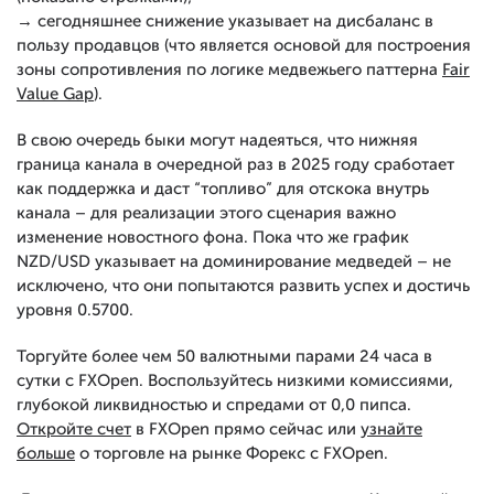
→ сегодняшнее снижение указывает на дисбаланс в
пользу продавцов (что является основой для построения
зоны сопротивления по логике медвежьего паттерна
Fair
Value Gap
).
В свою очередь быки могут надеяться, что нижняя
граница канала в очередной раз в 2025 году сработает
как поддержка и даст “топливо” для отскока внутрь
канала – для реализации этого сценария важно
изменение новостного фона. Пока что же график
NZD/USD указывает на доминирование медведей – не
исключено, что они попытаются развить успех и достичь
уровня 0.5700.
Торгуйте более чем 50 валютными парами 24 часа в
сутки с FXOpen. Воспользуйтесь низкими комиссиями,
глубокой ликвидностью и спредами от 0,0 пипса.
Откройте счет
в FXOpen прямо сейчас или
узнайте
больше
о торговле на рынке Форекс с FXOpen.