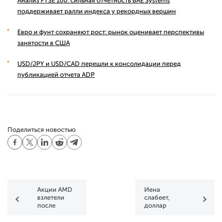
Анализ FTSE 100: сильная отчетность BAE Systems
поддерживает ралли индекса у рекордных вершин
Евро и фунт сохраняют рост: рынок оценивает перспективы
занятости в США
USD/JPY и USD/CAD перешли к консолидации перед
публикацией отчета ADP
Поделиться новостью
Акции AMD
Иена
взлетели
слабеет,
после
доллар
объявления
удерживает
партнерства
позиции в