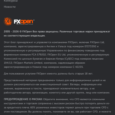
Конкурсы
Новости
2005 -
2026
© FXOpen Все права защищены. Различные торговые марки принадлежат
их соответствующим владельцам.
Этот блог принадлежит и управляется компаниями FXOpen, включая: FXOpen Ltd,
компанию, зарегистрированную в Англии и Уэльсе под номером 07273392 и
уполномоченную и регулируемую Управлением по финансовому поведению под
фирменным номером FCA
579202
; FXOpen EU Ltd, уполномоченную и регулируемую
Комиссией по ценным бумагам и биржам Кипра (CySEC) под номером лицензии
194/13; FXOpen Markets Limited, компанию, надлежащим образом
зарегистрированную в Невисе под номером компании C 42235.
Для пользования услугами FXOpen клиенты должны быть старше 18 лет.
Представленный материал предназначен только для информационных целей и не
должен рассматриваться как инвестиционный совет. Взгляды, информация или
мнения, выраженные в тексте, принадлежат исключительно автору, а не
работодателю автора, организации, комитету или другой группе, лицу или компании.
ПРЕДУПРЕЖДЕНИЕ О РИСКАХ:
Обратите внимание, что CFD являются сложными
инструментами и торговля сопряжена с высоким риском быстро потерять деньги из-
за кредитного плеча. 60% розничных инвесторов теряют деньги при торговле CFD с
этим поставщиком. Вы должны понять, понимаете ли вы, как работают CFD, и можете