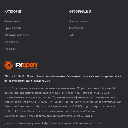
КАТЕГОРИИ
ИНФОРМАЦИЯ
Аналитика
О компании
Трейдерам
Контакты
Методы анализа
FAQ
Конкурсы
Новости
2005 -
2026
© FXOpen Все права защищены. Различные торговые марки принадлежат
их соответствующим владельцам.
Этот блог принадлежит и управляется компаниями FXOpen, включая: FXOpen Ltd,
компанию, зарегистрированную в Англии и Уэльсе под номером 07273392 и
уполномоченную и регулируемую Управлением по финансовому поведению под
фирменным номером FCA
579202
; FXOpen EU Ltd, уполномоченную и регулируемую
Комиссией по ценным бумагам и биржам Кипра (CySEC) под номером лицензии
194/13; FXOpen Markets Limited, компанию, надлежащим образом
зарегистрированную в Невисе под номером компании C 42235.
Для пользования услугами FXOpen клиенты должны быть старше 18 лет.