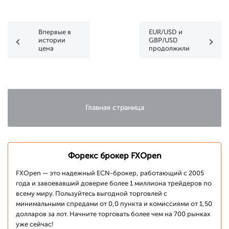
Впервые в
EUR/USD и
истории
GBP/USD
цена
продолжили
серебра
рост после
превысила
заседания
$115
ФРС
Главная страница
Форекс брокер FXOpen
FXOpen — это надежный ECN-брокер, работающий с 2005
года и завоевавший доверие более 1 миллиона трейдеров по
всему миру. Пользуйтесь выгодной торговлей с
минимальными спредами от 0,0 пункта и комиссиями от 1,50
долларов за лот. Начните торговать более чем на 700 рынках
уже сейчас!