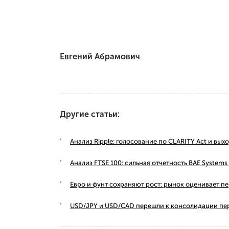
Евгений Абрамович
Другие статьи:
Анализ Ripple: голосование по CLARITY Act и вы
Анализ FTSE 100: сильная отчетность BAE Syste
Евро и фунт сохраняют рост: рынок оценивает п
USD/JPY и USD/CAD перешли к консолидации пе