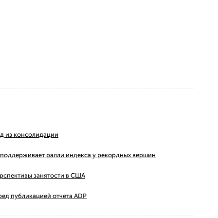
ход из консолидации
ms поддерживает ралли индекса у рекордных вершин
ерспективы занятости в США
ред публикацией отчета ADP