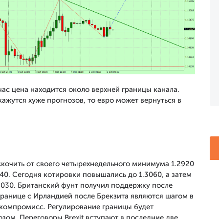
ас цена находится около верхней границы канала.
ажутся хуже прогнозов, то евро может вернуться в
скочить от своего четырехнедельного минимума 1.2920
0. Сегодня котировки повышались до 1.3060, а затем
3030. Британский фунт получил поддержку после
границе с Ирландией после Брекзита являются шагом в
компромисс. Регулирование границы будет
зом. Переговоры Brexit вступают в последние две