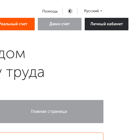
Русский
Помощь
Реальный счет
Демо счет
Личный кабинет
одом
 труда
Главная страница