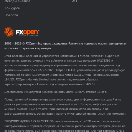
Методы анализа
FAQ
Конкурсы
Новости
2005 -
2026
© FXOpen Все права защищены. Различные торговые марки принадлежат
их соответствующим владельцам.
Этот блог принадлежит и управляется компаниями FXOpen, включая: FXOpen Ltd,
компанию, зарегистрированную в Англии и Уэльсе под номером 07273392 и
уполномоченную и регулируемую Управлением по финансовому поведению под
фирменным номером FCA
579202
; FXOpen EU Ltd, уполномоченную и регулируемую
Комиссией по ценным бумагам и биржам Кипра (CySEC) под номером лицензии
194/13; FXOpen Markets Limited, компанию, надлежащим образом
зарегистрированную в Невисе под номером компании C 42235.
Для пользования услугами FXOpen клиенты должны быть старше 18 лет.
Представленный материал предназначен только для информационных целей и не
должен рассматриваться как инвестиционный совет. Взгляды, информация или
мнения, выраженные в тексте, принадлежат исключительно автору, а не
работодателю автора, организации, комитету или другой группе, лицу или компании.
ПРЕДУПРЕЖДЕНИЕ О РИСКАХ:
Обратите внимание, что CFD являются сложными
инструментами и торговля сопряжена с высоким риском быстро потерять деньги из-
за кредитного плеча. 60% розничных инвесторов теряют деньги при торговле CFD с