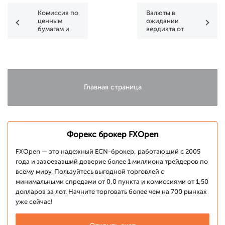
Комиссия по
Валюты в
ценным
ожидании
бумагам и
вердикта от
биржам
ФРС и Банка
США (SEC)
Англии
снова
отказала в
запуске ETF
Главная страница
Форекс брокер FXOpen
FXOpen — это надежный ECN-брокер, работающий с 2005
года и завоевавший доверие более 1 миллиона трейдеров по
всему миру. Пользуйтесь выгодной торговлей с
минимальными спредами от 0,0 пункта и комиссиями от 1,50
долларов за лот. Начните торговать более чем на 700 рынках
уже сейчас!