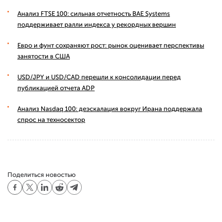
Анализ FTSE 100: сильная отчетность BAE Systems
поддерживает ралли индекса у рекордных вершин
Евро и фунт сохраняют рост: рынок оценивает перспективы
занятости в США
USD/JPY и USD/CAD перешли к консолидации перед
публикацией отчета ADP
Анализ Nasdaq 100: деэскалация вокруг Ирана поддержала
спрос на техносектор
Поделиться новостью