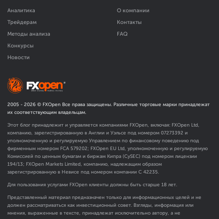
Аналитика
О компании
Трейдерам
Контакты
Методы анализа
FAQ
Конкурсы
Новости
2005 -
2026
© FXOpen Все права защищены. Различные торговые марки принадлежат
их соответствующим владельцам.
Этот блог принадлежит и управляется компаниями FXOpen, включая: FXOpen Ltd,
компанию, зарегистрированную в Англии и Уэльсе под номером 07273392 и
уполномоченную и регулируемую Управлением по финансовому поведению под
фирменным номером FCA
579202
; FXOpen EU Ltd, уполномоченную и регулируемую
Комиссией по ценным бумагам и биржам Кипра (CySEC) под номером лицензии
194/13; FXOpen Markets Limited, компанию, надлежащим образом
зарегистрированную в Невисе под номером компании C 42235.
Для пользования услугами FXOpen клиенты должны быть старше 18 лет.
Представленный материал предназначен только для информационных целей и не
должен рассматриваться как инвестиционный совет. Взгляды, информация или
мнения, выраженные в тексте, принадлежат исключительно автору, а не