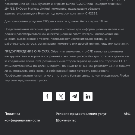
Комиссией по ценным бумагам и биржам Кипра (CySEC) под номером лицензии
194/13; FXOpen Markets Limited, компанию, надлежащим образом
зарегистрированную в Невисе под номером компании C 42235.
Для пользования услугами FXOpen клиенты должны быть старше 18 лет.
Представленный материал предназначен только для информационных целей и не
должен рассматриваться как инвестиционный совет. Взгляды, информация или
мнения, выраженные в тексте, принадлежат исключительно автору, а не
работодателю автора, организации, комитету или другой группе, лицу или компании.
ПРЕДУПРЕЖДЕНИЕ О РИСКАХ:
Обратите внимание, что CFD являются сложными
инструментами и торговля сопряжена с высоким риском быстро потерять деньги из-
за кредитного плеча. 60% розничных инвесторов теряют деньги при торговле CFD с
этим поставщиком. Вы должны понять, понимаете ли вы, как работают CFD, и можете
ли вы позволить себе взять на себя высокий риск потерять свои деньги.
Профессиональные клиенты могут потерять больше средств, чем вкладывают. Любая
торговля предполагает риски.
Политика
Условия предоставления услуг
AML
конфиденциальности
(Документы)