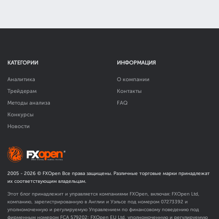
КАТЕГОРИИ
ИНФОРМАЦИЯ
Аналитика
О компании
Трейдерам
Контакты
Методы анализа
FAQ
Конкурсы
Новости
2005 -
2026
© FXOpen Все права защищены. Различные торговые марки принадлежат
их соответствующим владельцам.
Этот блог принадлежит и управляется компаниями FXOpen, включая: FXOpen Ltd,
компанию, зарегистрированную в Англии и Уэльсе под номером 07273392 и
уполномоченную и регулируемую Управлением по финансовому поведению под
фирменным номером FCA
579202
; FXOpen EU Ltd, уполномоченную и регулируемую