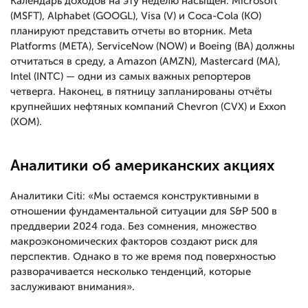
Календарь доходов на эту неделю насыщен. Microsoft
(MSFT), Alphabet (GOOGL), Visa (V) и Coca-Cola (KO)
планируют представить отчеты во вторник. Meta
Platforms (META), ServiceNow (NOW) и Boeing (BA) должны
отчитаться в среду, а Amazon (AMZN), Mastercard (MA),
Intel (INTC) — одни из самых важных репортеров
четверга. Наконец, в пятницу запланированы отчёты
крупнейших нефтяных компаний Chevron (CVX) и Exxon
(XOM).
Аналитики об американских акциях
Аналитики Citi: «Мы остаемся конструктивными в
отношении фундаментальной ситуации для S&P 500 в
преддверии 2024 года. Без сомнения, множество
макроэкономических факторов создают риск для
перспектив. Однако в то же время под поверхностью
разворачивается несколько тенденций, которые
заслуживают внимания».