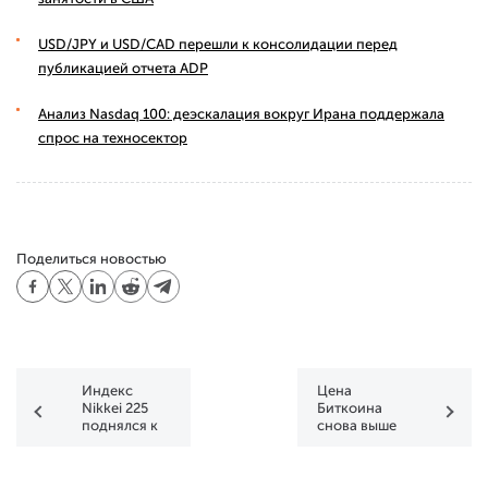
USD/JPY и USD/CAD перешли к консолидации перед
публикацией отчета ADP
Анализ Nasdaq 100: деэскалация вокруг Ирана поддержала
спрос на техносектор
Поделиться новостью
Индекс
Цена
Nikkei 225
Биткоина
поднялся к
снова выше
уровню 42
$120k
000 пунктов