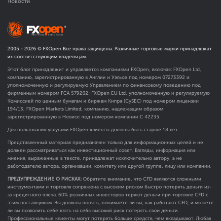
Новости
2005 -
2026
© FXOpen Все права защищены. Различные торговые марки принадлежат
их соответствующим владельцам.
Этот блог принадлежит и управляется компаниями FXOpen, включая: FXOpen Ltd,
компанию, зарегистрированную в Англии и Уэльсе под номером 07273392 и
уполномоченную и регулируемую Управлением по финансовому поведению под
фирменным номером FCA
579202
; FXOpen EU Ltd, уполномоченную и регулируемую
Комиссией по ценным бумагам и биржам Кипра (CySEC) под номером лицензии
194/13; FXOpen Markets Limited, компанию, надлежащим образом
зарегистрированную в Невисе под номером компании C 42235.
Для пользования услугами FXOpen клиенты должны быть старше 18 лет.
Представленный материал предназначен только для информационных целей и не
должен рассматриваться как инвестиционный совет. Взгляды, информация или
мнения, выраженные в тексте, принадлежат исключительно автору, а не
работодателю автора, организации, комитету или другой группе, лицу или компании.
ПРЕДУПРЕЖДЕНИЕ О РИСКАХ:
Обратите внимание, что CFD являются сложными
инструментами и торговля сопряжена с высоким риском быстро потерять деньги из-
за кредитного плеча. 60% розничных инвесторов теряют деньги при торговле CFD с
этим поставщиком. Вы должны понять, понимаете ли вы, как работают CFD, и можете
ли вы позволить себе взять на себя высокий риск потерять свои деньги.
Профессиональные клиенты могут потерять больше средств, чем вкладывают. Любая