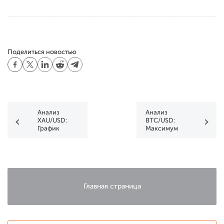
Поделиться новостью
Анализ
Анализ
XAU/USD:
BTC/USD:
График
Максимум
указывает на
цена
повышенную
вплотную
волатильность
приблизилась
к $100k
Главная страница