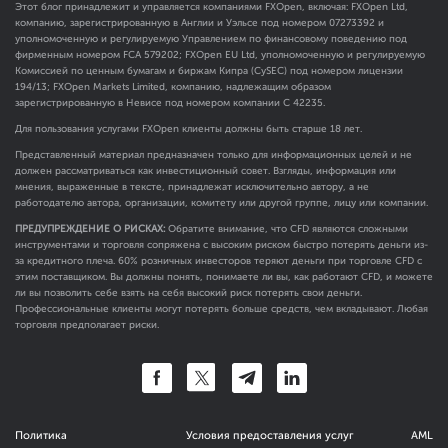
Этот блог принадлежит и управляется компаниями FXOpen, включая: FXOpen Ltd,
компанию, зарегистрированную в Англии и Уэльсе под номером 07273392 и
уполномоченную и регулируемую Управлением по финансовому поведению под
фирменным номером FCA
579202
; FXOpen EU Ltd, уполномоченную и регулируемую
Комиссией по ценным бумагам и биржам Кипра (CySEC) под номером лицензии
194/13; FXOpen Markets Limited, компанию, надлежащим образом
зарегистрированную в Невисе под номером компании C 42235.
Для пользования услугами FXOpen клиенты должны быть старше 18 лет.
Представленный материал предназначен только для информационных целей и не
должен рассматриваться как инвестиционный совет. Взгляды, информация или
мнения, выраженные в тексте, принадлежат исключительно автору, а не
работодателю автора, организации, комитету или другой группе, лицу или компании.
ПРЕДУПРЕЖДЕНИЕ О РИСКАХ:
Обратите внимание, что CFD являются сложными
инструментами и торговля сопряжена с высоким риском быстро потерять деньги из-
за кредитного плеча. 60% розничных инвесторов теряют деньги при торговле CFD с
этим поставщиком. Вы должны понять, понимаете ли вы, как работают CFD, и можете
ли вы позволить себе взять на себя высокий риск потерять свои деньги.
Профессиональные клиенты могут потерять больше средств, чем вкладывают. Любая
торговля предполагает риски.
Политика
Условия предоставления услуг
AML