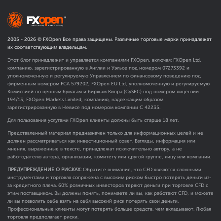
2005 -
2026
© FXOpen Все права защищены. Различные торговые марки принадлежат
их соответствующим владельцам.
Этот блог принадлежит и управляется компаниями FXOpen, включая: FXOpen Ltd,
компанию, зарегистрированную в Англии и Уэльсе под номером 07273392 и
уполномоченную и регулируемую Управлением по финансовому поведению под
фирменным номером FCA
579202
; FXOpen EU Ltd, уполномоченную и регулируемую
Комиссией по ценным бумагам и биржам Кипра (CySEC) под номером лицензии
194/13; FXOpen Markets Limited, компанию, надлежащим образом
зарегистрированную в Невисе под номером компании C 42235.
Для пользования услугами FXOpen клиенты должны быть старше 18 лет.
Представленный материал предназначен только для информационных целей и не
должен рассматриваться как инвестиционный совет. Взгляды, информация или
мнения, выраженные в тексте, принадлежат исключительно автору, а не
работодателю автора, организации, комитету или другой группе, лицу или компании.
ПРЕДУПРЕЖДЕНИЕ О РИСКАХ:
Обратите внимание, что CFD являются сложными
инструментами и торговля сопряжена с высоким риском быстро потерять деньги из-
за кредитного плеча. 60% розничных инвесторов теряют деньги при торговле CFD с
этим поставщиком. Вы должны понять, понимаете ли вы, как работают CFD, и можете
ли вы позволить себе взять на себя высокий риск потерять свои деньги.
Профессиональные клиенты могут потерять больше средств, чем вкладывают. Любая
торговля предполагает риски.