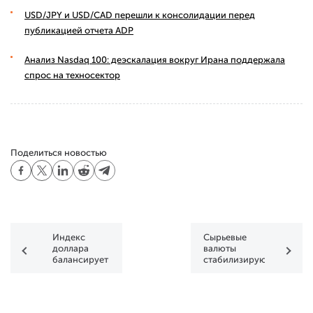
USD/JPY и USD/CAD перешли к консолидации перед
публикацией отчета ADP
Анализ Nasdaq 100: деэскалация вокруг Ирана поддержала
спрос на техносектор
Поделиться новостью
Индекс
Сырьевые
доллара
валюты
балансирует
стабилизируются
около
в ожидании
важного
инфляции в
сопротивления
США и
решения