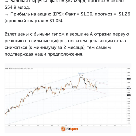
→ Валовая выручка: факт = $57 млрд, прогноз = около
$54.9 млрд.
→ Прибыль на акцию (EPS): Факт = $1.30, прогноз = $1.26
(прошлый квартал = $1.05).
Взлет цены с бычьим гэпом к вершине А отразил первую
реакцию на сильные цифры, но затем цена акции стала
снижаться (к минимуму за 2 месяца), тем самым
подтверждая наши предположения.