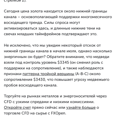
стрелкой 2).
Сегодня цена золота находится около нижней границы
канала – основополагающей поддержки многомесячного
восходящего тренда. Силы спроса могут
активизироваться здесь, и длинные нижние тени на
свечах младших таймфреймов подтверждают это.
Не исключено, что мы увидим некоторый отскок от
нижней границы канала в начале июля, однако насколько
энергичным он будет? Обратите внимание, что медведи
взяли под контроль уровень $3345 (он сменил роль с
поддержки на сопротивление), и также наблюдаются
признаки
паттерна тройной вершины
(А-В-С) около
сопротивления $3430, что повышает угрозу медвежьего
пробоя восходящего канала.
Торгуйте на рынках металлов и энергоносителей через
CFD с узкими спредами и низкими комиссиями.
Откройте счет
прямо сейчас или
узнайте больше
о
торговле CFD на сырье с FXOpen.