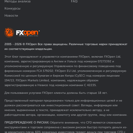
Методы анализа
FAQ
Конкурсы
Новости
2005 -
2026
© FXOpen Все права защищены. Различные торговые марки принадлежат
их соответствующим владельцам.
Этот блог принадлежит и управляется компаниями FXOpen, включая: FXOpen Ltd,
компанию, зарегистрированную в Англии и Уэльсе под номером 07273392 и
уполномоченную и регулируемую Управлением по финансовому поведению под
фирменным номером FCA
579202
; FXOpen EU Ltd, уполномоченную и регулируемую
Комиссией по ценным бумагам и биржам Кипра (CySEC) под номером лицензии
194/13; FXOpen Markets Limited, компанию, надлежащим образом
зарегистрированную в Невисе под номером компании C 42235.
Для пользования услугами FXOpen клиенты должны быть старше 18 лет.
Представленный материал предназначен только для информационных целей и не
должен рассматриваться как инвестиционный совет. Взгляды, информация или
мнения, выраженные в тексте, принадлежат исключительно автору, а не
работодателю автора, организации, комитету или другой группе, лицу или компании.
ПРЕДУПРЕЖДЕНИЕ О РИСКАХ:
Обратите внимание, что CFD являются сложными
инструментами и торговля сопряжена с высоким риском быстро потерять деньги из-
за кредитного плеча. 60% розничных инвесторов теряют деньги при торговле CFD с