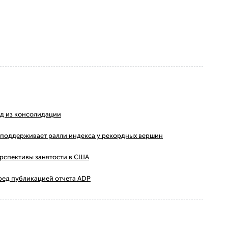
ход из консолидации
ms поддерживает ралли индекса у рекордных вершин
ерспективы занятости в США
ред публикацией отчета ADP