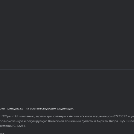
рки принадлежат их соответствующим владельцам.
я: FXOpen Ltd, компанию, зарегистрированную в Англии и Уэльсе под номером 07273392 и
 уполномоченную и регулируемую Комиссией по ценным бумагам и биржам Кипра (CySEC) под
омпании C 42235.
лет.