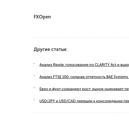
FXOpen
Другие статьи:
Анализ Ripple: голосование по CLARITY Act и вы
Анализ FTSE 100: сильная отчетность BAE Syste
Евро и фунт сохраняют рост: рынок оценивает п
USD/JPY и USD/CAD перешли к консолидации пе