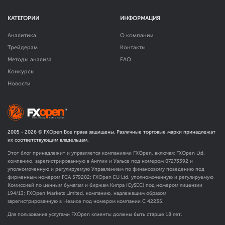
КАТЕГОРИИ
ИНФОРМАЦИЯ
Аналитика
О компании
Трейдерам
Контакты
Методы анализа
FAQ
Конкурсы
Новости
2005 -
2026
© FXOpen Все права защищены. Различные торговые марки принадлежат
их соответствующим владельцам.
Этот блог принадлежит и управляется компаниями FXOpen, включая: FXOpen Ltd,
компанию, зарегистрированную в Англии и Уэльсе под номером 07273392 и
уполномоченную и регулируемую Управлением по финансовому поведению под
фирменным номером FCA
579202
; FXOpen EU Ltd, уполномоченную и регулируемую
Комиссией по ценным бумагам и биржам Кипра (CySEC) под номером лицензии
194/13; FXOpen Markets Limited, компанию, надлежащим образом
зарегистрированную в Невисе под номером компании C 42235.
Для пользования услугами FXOpen клиенты должны быть старше 18 лет.