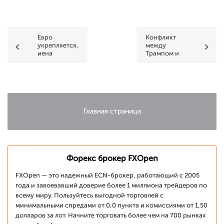
Евро
Конфликт
укрепляется,
между
иена
Трампом и
консолидируется
Маском
в ожидании
наносит
публикации
удар по
Nonfarm
рынку
Payrolls
криптовалют
Главная страница
Форекс брокер FXOpen
FXOpen — это надежный ECN-брокер, работающий с 2005
года и завоевавший доверие более 1 миллиона трейдеров по
всему миру. Пользуйтесь выгодной торговлей с
минимальными спредами от 0,0 пункта и комиссиями от 1,50
долларов за лот. Начните торговать более чем на 700 рынках