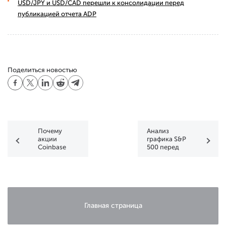
USD/JPY и USD/CAD перешли к консолидации перед
публикацией отчета ADP
Поделиться новостью
Почему
Анализ
акции
графика S&P
Coinbase
500 перед
(COIN)
самой
растут
жаркой
неделей
сезона
отчетности
Главная страница