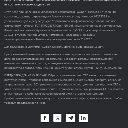
их соответствующим владельцам.
Этот блог принадлежит и управляется компаниями FXOpen, включая: FXOpen Ltd,
компанию, зарегистрированную в Англии и Уэльсе под номером 07273392 и
уполномоченную и регулируемую Управлением по финансовому поведению под
фирменным номером FCA
579202
; FXOpen EU Ltd, уполномоченную и регулируемую
Комиссией по ценным бумагам и биржам Кипра (CySEC) под номером лицензии
194/13; FXOpen Markets Limited, компанию, надлежащим образом
зарегистрированную в Невисе под номером компании C 42235.
Для пользования услугами FXOpen клиенты должны быть старше 18 лет.
Представленный материал предназначен только для информационных целей и не
должен рассматриваться как инвестиционный совет. Взгляды, информация или
мнения, выраженные в тексте, принадлежат исключительно автору, а не
работодателю автора, организации, комитету или другой группе, лицу или компании.
ПРЕДУПРЕЖДЕНИЕ О РИСКАХ:
Обратите внимание, что CFD являются сложными
инструментами и торговля сопряжена с высоким риском быстро потерять деньги из-
за кредитного плеча. 60% розничных инвесторов теряют деньги при торговле CFD с
этим поставщиком. Вы должны понять, понимаете ли вы, как работают CFD, и можете
ли вы позволить себе взять на себя высокий риск потерять свои деньги.
Профессиональные клиенты могут потерять больше средств, чем вкладывают. Любая
торговля предполагает риски.