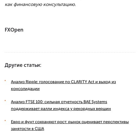
как финансовую консультацию.
FXOpen
Другие статьи:
Анализ Ripple: голосование по CLARITY Act и выход из
консолидации
Анализ FTSE 100: сильная отчетность BAE Systems
поддерживает ралли индекса у рекордных вершин
Евро и фунт сохраняют рост: рынок оценивает перспективы
занятости в США