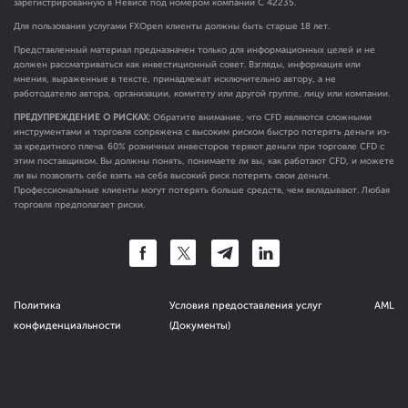
зарегистрированную в Невисе под номером компании C 42235.
Для пользования услугами FXOpen клиенты должны быть старше 18 лет.
Представленный материал предназначен только для информационных целей и не
должен рассматриваться как инвестиционный совет. Взгляды, информация или
мнения, выраженные в тексте, принадлежат исключительно автору, а не
работодателю автора, организации, комитету или другой группе, лицу или компании.
ПРЕДУПРЕЖДЕНИЕ О РИСКАХ:
Обратите внимание, что CFD являются сложными
инструментами и торговля сопряжена с высоким риском быстро потерять деньги из-
за кредитного плеча. 60% розничных инвесторов теряют деньги при торговле CFD с
этим поставщиком. Вы должны понять, понимаете ли вы, как работают CFD, и можете
ли вы позволить себе взять на себя высокий риск потерять свои деньги.
Профессиональные клиенты могут потерять больше средств, чем вкладывают. Любая
торговля предполагает риски.
Политика
Условия предоставления услуг
AML
конфиденциальности
(Документы)