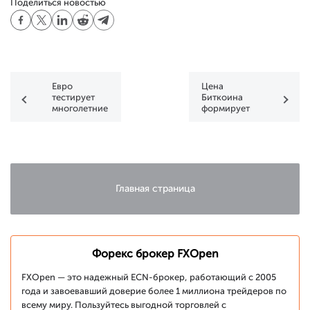
Поделиться новостью
Евро
Цена
тестирует
Биткоина
многолетние
формирует
максимумы в
потенциально
ожидании
сильный
важных
бычий
макроэкономических
паттерн
данных
Главная страница
Форекс брокер FXOpen
FXOpen — это надежный ECN-брокер, работающий с 2005
года и завоевавший доверие более 1 миллиона трейдеров по
всему миру. Пользуйтесь выгодной торговлей с