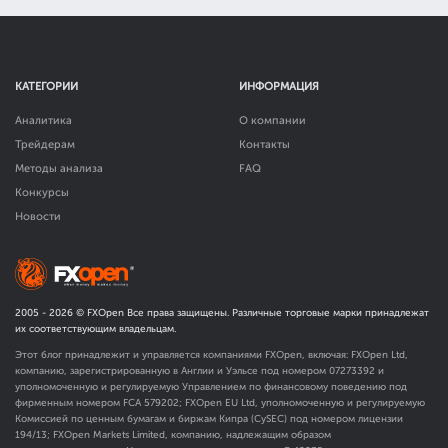
КАТЕГОРИИ
ИНФОРМАЦИЯ
Аналитика
О компании
Трейдерам
Контакты
Методы анализа
FAQ
Конкурсы
Новости
2005 -
2026
© FXOpen Все права защищены. Различные торговые марки принадлежат
их соответствующим владельцам.
Этот блог принадлежит и управляется компаниями FXOpen, включая: FXOpen Ltd,
компанию, зарегистрированную в Англии и Уэльсе под номером 07273392 и
уполномоченную и регулируемую Управлением по финансовому поведению под
фирменным номером FCA
579202
; FXOpen EU Ltd, уполномоченную и регулируемую
Комиссией по ценным бумагам и биржам Кипра (CySEC) под номером лицензии
194/13; FXOpen Markets Limited, компанию, надлежащим образом