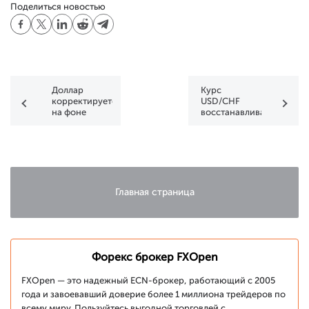
Поделиться новостью
Доллар
Курс
корректируется
USD/CHF
на фоне
восстанавливается
слухов про
с
возможное
многолетнего
снижение
минимума
тарифов для
Китая
Главная страница
Форекс брокер FXOpen
FXOpen — это надежный ECN-брокер, работающий с 2005
года и завоевавший доверие более 1 миллиона трейдеров по
всему миру. Пользуйтесь выгодной торговлей с