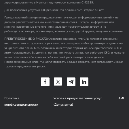
зарегистрированную в Невисе под номером компании C 42235.
Для пользования услугами FXOpen клиенты должны быть старше 18 лет.
Представленный материал предназначен только для информационных целей и не
должен рассматриваться как инвестиционный совет. Взгляды, информация или
мнения, выраженные в тексте, принадлежат исключительно автору, а не
работодателю автора, организации, комитету или другой группе, лицу или компании.
ПРЕДУПРЕЖДЕНИЕ О РИСКАХ:
Обратите внимание, что CFD являются сложными
инструментами и торговля сопряжена с высоким риском быстро потерять деньги из-
за кредитного плеча. 60% розничных инвесторов теряют деньги при торговле CFD с
этим поставщиком. Вы должны понять, понимаете ли вы, как работают CFD, и можете
ли вы позволить себе взять на себя высокий риск потерять свои деньги.
Профессиональные клиенты могут потерять больше средств, чем вкладывают. Любая
торговля предполагает риски.
Политика
Условия предоставления услуг
AML
конфиденциальности
(Документы)