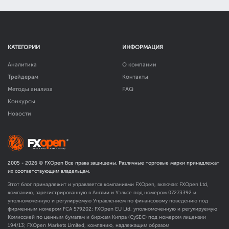
КАТЕГОРИИ
ИНФОРМАЦИЯ
Аналитика
О компании
Трейдерам
Контакты
Методы анализа
FAQ
Конкурсы
Новости
2005 -
2026
© FXOpen Все права защищены. Различные торговые марки принадлежат
их соответствующим владельцам.
Этот блог принадлежит и управляется компаниями FXOpen, включая: FXOpen Ltd,
компанию, зарегистрированную в Англии и Уэльсе под номером 07273392 и
уполномоченную и регулируемую Управлением по финансовому поведению под
фирменным номером FCA
579202
; FXOpen EU Ltd, уполномоченную и регулируемую
Комиссией по ценным бумагам и биржам Кипра (CySEC) под номером лицензии
194/13; FXOpen Markets Limited, компанию, надлежащим образом