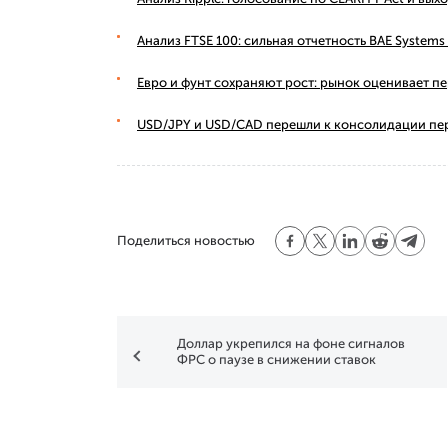
Анализ FTSE 100: сильная отчетность BAE Syste
Евро и фунт сохраняют рост: рынок оценивает п
USD/JPY и USD/CAD перешли к консолидации пе
Поделиться новостью
Доллар укрепился на фоне сигналов
ФРС о паузе в снижении ставок