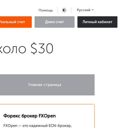
Русский
Помощь
Реальный счет
Демо счет
Личный кабинет
около $30
Главная страница
Форекс брокер FXOpen
FXOpen — это надежный ECN-брокер,