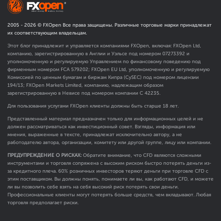
2005 -
2026
© FXOpen Все права защищены. Различные торговые марки принадлежат
их соответствующим владельцам.
Этот блог принадлежит и управляется компаниями FXOpen, включая: FXOpen Ltd,
компанию, зарегистрированную в Англии и Уэльсе под номером 07273392 и
уполномоченную и регулируемую Управлением по финансовому поведению под
фирменным номером FCA
579202
; FXOpen EU Ltd, уполномоченную и регулируемую
Комиссией по ценным бумагам и биржам Кипра (CySEC) под номером лицензии
194/13; FXOpen Markets Limited, компанию, надлежащим образом
зарегистрированную в Невисе под номером компании C 42235.
Для пользования услугами FXOpen клиенты должны быть старше 18 лет.
Представленный материал предназначен только для информационных целей и не
должен рассматриваться как инвестиционный совет. Взгляды, информация или
мнения, выраженные в тексте, принадлежат исключительно автору, а не
работодателю автора, организации, комитету или другой группе, лицу или компании.
ПРЕДУПРЕЖДЕНИЕ О РИСКАХ:
Обратите внимание, что CFD являются сложными
инструментами и торговля сопряжена с высоким риском быстро потерять деньги из-
за кредитного плеча. 60% розничных инвесторов теряют деньги при торговле CFD с
этим поставщиком. Вы должны понять, понимаете ли вы, как работают CFD, и можете
ли вы позволить себе взять на себя высокий риск потерять свои деньги.
Профессиональные клиенты могут потерять больше средств, чем вкладывают. Любая
торговля предполагает риски.