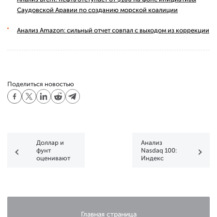
Саудовской Аравии по созданию морской коалиции
Анализ Amazon: сильный отчет совпал с выходом из коррекции
Поделиться новостью
Доллар и
Анализ
фунт
Nasdaq 100:
оценивают
Индекс
решения
поднялся на
центробанков
историческую
вершину
Главная страница