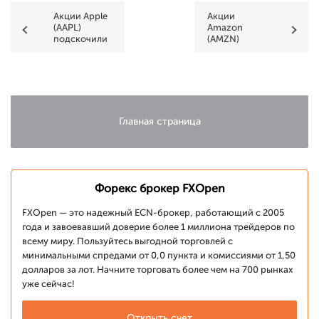
Акции Apple
Акции
(AAPL)
Amazon
подскочили
(AMZN)
на максимум
подскочили
за 6 месяцев
на более чем
4%
Главная страница
Форекс брокер FXOpen
FXOpen — это надежный ECN-брокер, работающий с 2005
года и завоевавший доверие более 1 миллиона трейдеров по
всему миру. Пользуйтесь выгодной торговлей с
минимальными спредами от 0,0 пункта и комиссиями от 1,50
долларов за лот. Начните торговать более чем на 700 рынках
уже сейчас!
Открыть счет