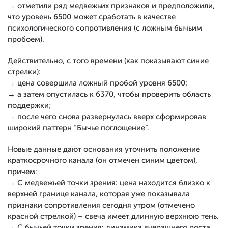
→ отметили ряд медвежьих признаков и предположили,
что уровень 6500 может сработать в качестве
психологического сопротивления (с ложным бычьим
пробоем).
Действительно, с того времени (как показывают синие
стрелки):
→ цена совершила ложный пробой уровня 6500;
→ а затем опустилась к 6370, чтобы проверить область
поддержки;
→ после чего снова развернулась вверх сформировав
широкий паттерн “Бычье поглощение”.
Новые данные дают основания уточнить положение
краткосрочного канала (он отмечен синим цветом),
причем:
→ С медвежьей точки зрения: цена находится близко к
верхней границе канала, которая уже показывала
признаки сопротивления сегодня утром (отмечено
красной стрелкой) – свеча имеет длинную верхнюю тень.
→ С бычьей точки зрения: динамика вчерашнего роста