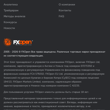
Аналитика
О компании
Трейдерам
Контакты
Методы анализа
FAQ
Конкурсы
Новости
2005 -
2026
© FXOpen Все права защищены. Различные торговые марки принадлежат
их соответствующим владельцам.
Этот блог принадлежит и управляется компаниями FXOpen, включая: FXOpen Ltd,
компанию, зарегистрированную в Англии и Уэльсе под номером 07273392 и
уполномоченную и регулируемую Управлением по финансовому поведению под
фирменным номером FCA
579202
; FXOpen EU Ltd, уполномоченную и регулируемую
Комиссией по ценным бумагам и биржам Кипра (CySEC) под номером лицензии
194/13; FXOpen Markets Limited, компанию, надлежащим образом
зарегистрированную в Невисе под номером компании C 42235.
Для пользования услугами FXOpen клиенты должны быть старше 18 лет.
Представленный материал предназначен только для информационных целей и не
должен рассматриваться как инвестиционный совет. Взгляды, информация или
мнения, выраженные в тексте, принадлежат исключительно автору, а не