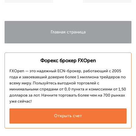
Форекс за
Форекс за
неделю (25
неделю (09
июня – 29
июля – 13
июня 2012)
июля 2012)
Главная страница
Форекс брокер FXOpen
FXOpen — это надежный ECN-брокер, работающий с 2005
года и завоевавший доверие более 1 миллиона трейдеров по
всему миру. Пользуйтесь выгодной торговлей с
минимальными спредами от 0,0 пункта и комиссиями от 1,50
долларов за лот. Начните торговать более чем на 700 рынках
уже сейчас!
Открыть счет