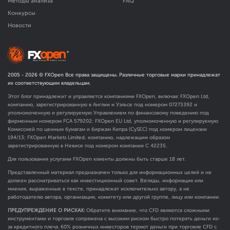
Методы анализа
FAQ
Конкурсы
Новости
2005 -
2026
© FXOpen Все права защищены. Различные торговые марки принадлежат
их соответствующим владельцам.
Этот блог принадлежит и управляется компаниями FXOpen, включая: FXOpen Ltd,
компанию, зарегистрированную в Англии и Уэльсе под номером 07273392 и
уполномоченную и регулируемую Управлением по финансовому поведению под
фирменным номером FCA
579202
; FXOpen EU Ltd, уполномоченную и регулируемую
Комиссией по ценным бумагам и биржам Кипра (CySEC) под номером лицензии
194/13; FXOpen Markets Limited, компанию, надлежащим образом
зарегистрированную в Невисе под номером компании C 42235.
Для пользования услугами FXOpen клиенты должны быть старше 18 лет.
Представленный материал предназначен только для информационных целей и не
должен рассматриваться как инвестиционный совет. Взгляды, информация или
мнения, выраженные в тексте, принадлежат исключительно автору, а не
работодателю автора, организации, комитету или другой группе, лицу или компании.
ПРЕДУПРЕЖДЕНИЕ О РИСКАХ:
Обратите внимание, что CFD являются сложными
инструментами и торговля сопряжена с высоким риском быстро потерять деньги из-
за кредитного плеча. 60% розничных инвесторов теряют деньги при торговле CFD с