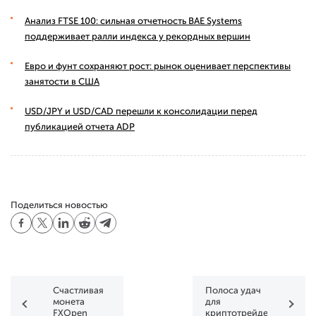
Анализ FTSE 100: сильная отчетность BAE Systems
поддерживает ралли индекса у рекордных вершин
Евро и фунт сохраняют рост: рынок оценивает перспективы
занятости в США
USD/JPY и USD/CAD перешли к консолидации перед
публикацией отчета ADP
Поделиться новостью
Счастливая
Полоса удач
монета
для
FXOpen
криптотрейдеров