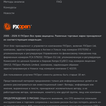
Методы анализа
FAQ
Конкурсы
Новости
2005 -
2026
© FXOpen Все права защищены. Различные торговые марки принадлежат
их соответствующим владельцам.
Этот блог принадлежит и управляется компаниями FXOpen, включая: FXOpen Ltd,
компанию, зарегистрированную в Англии и Уэльсе под номером 07273392 и
уполномоченную и регулируемую Управлением по финансовому поведению под
фирменным номером FCA
579202
; FXOpen EU Ltd, уполномоченную и регулируемую
Комиссией по ценным бумагам и биржам Кипра (CySEC) под номером лицензии
194/13; FXOpen Markets Limited, компанию, надлежащим образом
зарегистрированную в Невисе под номером компании C 42235.
Для пользования услугами FXOpen клиенты должны быть старше 18 лет.
Представленный материал предназначен только для информационных целей и не
должен рассматриваться как инвестиционный совет. Взгляды, информация или
мнения, выраженные в тексте, принадлежат исключительно автору, а не
работодателю автора, организации, комитету или другой группе, лицу или компании.
ПРЕДУПРЕЖДЕНИЕ О РИСКАХ:
Обратите внимание, что CFD являются сложными
инструментами и торговля сопряжена с высоким риском быстро потерять деньги из-
за кредитного плеча. 60% розничных инвесторов теряют деньги при торговле CFD с