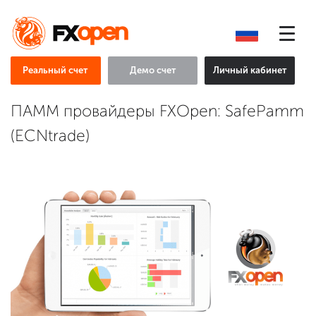
Реальный счет
Демо счет
Личный кабинет
ПАММ провайдеры FXOpen: SafePamm
(ECNtrade)