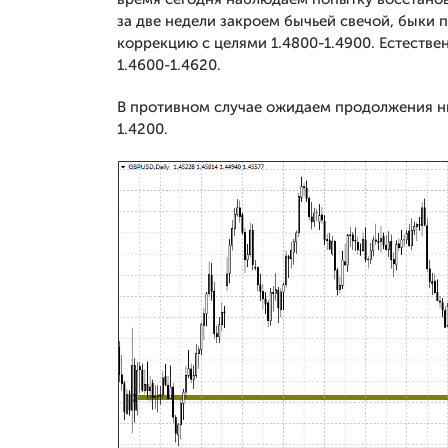
за две недели закроем бычьей свечой, быки 
коррекцию с целями 1.4800-1.4900. Естествен
1.4600-1.4620.
В противном случае ожидаем продолжения н
1.4200.