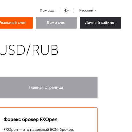
Русский
Помощь
Реальный счет
Демо счет
Личный кабинет
 USD/RUB
Главная страница
Форекс брокер FXOpen
FXOpen — это надежный ECN-брокер,