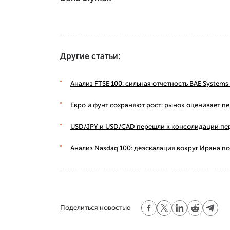
Другие статьи:
Анализ FTSE 100: сильная отчетность BAE Syste
Евро и фунт сохраняют рост: рынок оценивает п
USD/JPY и USD/CAD перешли к консолидации пе
Анализ Nasdaq 100: деэскалация вокруг Ирана п
Поделиться новостью