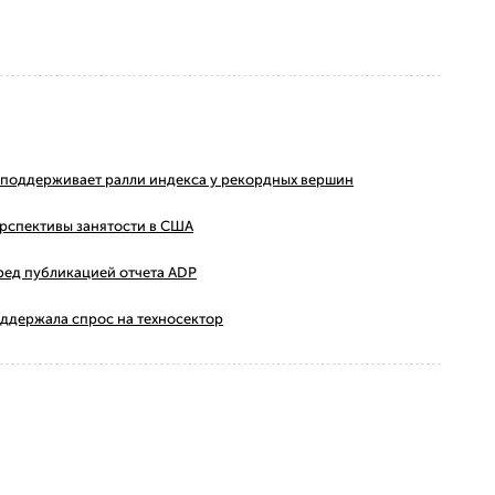
ms поддерживает ралли индекса у рекордных вершин
ерспективы занятости в США
ред публикацией отчета ADP
оддержала спрос на техносектор