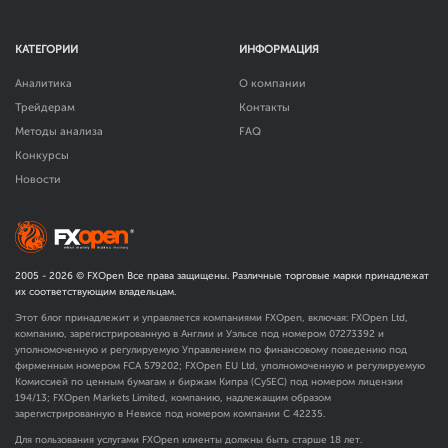
КАТЕГОРИИ
ИНФОРМАЦИЯ
Аналитика
О компании
Трейдерам
Контакты
Методы анализа
FAQ
Конкурсы
Новости
2005 -
2026
© FXOpen Все права защищены. Различные торговые марки принадлежат
их соответствующим владельцам.
Этот блог принадлежит и управляется компаниями FXOpen, включая: FXOpen Ltd,
компанию, зарегистрированную в Англии и Уэльсе под номером 07273392 и
уполномоченную и регулируемую Управлением по финансовому поведению под
фирменным номером FCA
579202
; FXOpen EU Ltd, уполномоченную и регулируемую
Комиссией по ценным бумагам и биржам Кипра (CySEC) под номером лицензии
194/13; FXOpen Markets Limited, компанию, надлежащим образом
зарегистрированную в Невисе под номером компании C 42235.
Для пользования услугами FXOpen клиенты должны быть старше 18 лет.