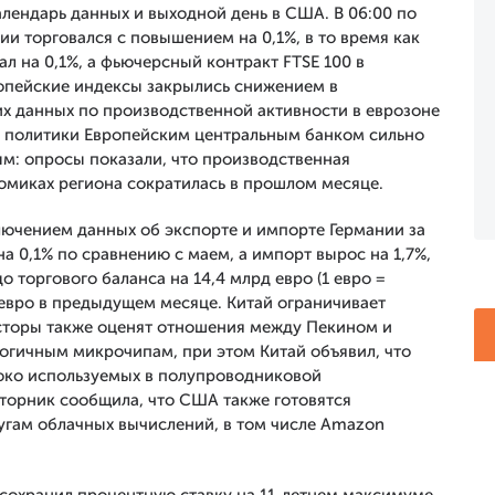
лендарь данных и выходной день в США. В 06:00 по
и торговался с повышением на 0,1%, в то время как
 на 0,1%, а фьючерсный контракт FTSE 100 в
опейские индексы закрылись снижением в
х данных по производственной активности в еврозоне
е политики Европейским центральным банком сильно
м: опросы показали, что производственная
номиках региона сократилась в прошлом месяце.
лючением данных об экспорте и импорте Германии за
на 0,1% по сравнению с маем, а импорт вырос на 1,7%,
 торгового баланса на 14,4 млрд евро (1 евро =
 евро в предыдущем месяце. Китай ограничивает
сторы также оценят отношения между Пекином и
огичным микрочипам, при этом Китай объявил, что
роко используемых в полупроводниковой
 вторник сообщила, что США также готовятся
лугам облачных вычислений, в том числе Amazon