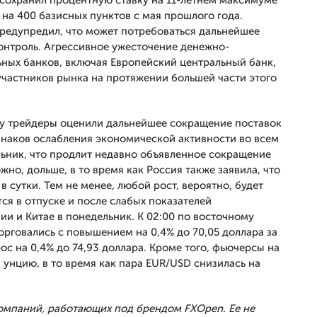
 сохранил процентную ставку на 11-летнем максимуме
 на 400 базисных пунктов с мая прошлого года.
редупредил, что может потребоваться дальнейшее
онтроль. Агрессивное ужесточение денежно-
ных банков, включая Европейский центральный банк,
участников рынка на протяжении большей части этого
ку трейдеры оценили дальнейшее сокращение поставок
знаков ослабления экономической активности во всем
льник, что продлит недавно объявленное сокращение
ожно, дольше, в то время как Россия также заявила, что
в сутки. Тем не менее, любой рост, вероятно, будет
ся в отпуске и после слабых показателей
и и Китае в понедельник. К 02:00 по восточному
рговались с повышением на 0,4% до 70,05 доллара за
рос на 0,4% до 74,93 доллара. Кроме того, фьючерсы на
а унцию, в то время как пара EUR/USD снизилась на
Компаний, работающих под брендом FXOpen. Ее не