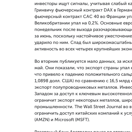
инвесторы ищут сигналы, учитывая слабый ка
Гринвичу фьючерсный контракт DAX в Германи
фьючерсный контракт CAC 40 во Франции упал
Великобритании упал на 0,2%. Основные евр
понедельник после выхода разочаровывающи
за июнь, поскольку настойчивое ужесточени
ударило по ним. Спад был широкомасштабны
активность во всех четырех крупнейших эко
Во вторник публикуется мало данных, за иск
май. Они показали, что экспорт страны упал 
что привело к падению положительного сальдо
1,0898 долл. США) по сравнению с 16,5 млрд
экспорт полупроводниковых металлов. Инве
Западом за доступ к ключевым высокотехнол
ограничит экспорт некоторых металлов, ши
промышленности. The Wall Street Journal во
ограничить доступ китайских компаний к ус
(AMZN) и Microsoft (MSFT).