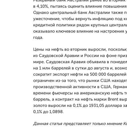
Резервный банк Австралии ранее во вторник
в 4,10%, пытаясь оценить влияние повышения
Однако центральный банк Австралии также п
ужесточение, чтобы вернуть инфляцию под к
кредитной политики рядом крупных централь
оказывало ключевое влияние на настроения 
года.
Цены на нефть во вторник выросли, посколь
из Саудовской Аравии и России на фоне при
мире. Саудовская Аравия объявила в понеде
на 1 млн баррелей в сутки до августа и, возм
сократит экспорт нефти на 500 000 баррелей 
ограничен из-за того, что рынки США находят
производственной активности в США, Германи
времени фьючерсы на американскую нефть то
баррель, а контракт на нефть марки Brent вы
золото выросли на 0,1% до 1931,05 доллара з
0,1% до 1,0898.
Данная статья представляет только мнение 