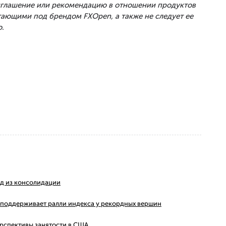
риглашение или рекомендацию в отношении продуктов
тающими под брендом FXOpen, а также не следует ее
.
ход из консолидации
ms поддерживает ралли индекса у рекордных вершин
ерспективы занятости в США