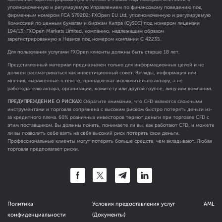
уполномоченную и регулируемую Управлением по финансовому поведению под
фирменным номером FCA
579202
; FXOpen EU Ltd, уполномоченную и регулируемую
Комиссией по ценным бумагам и биржам Кипра (CySEC) под номером лицензии
194/13; FXOpen Markets Limited, компанию, надлежащим образом
зарегистрированную в Невисе под номером компании C 42235.
Для пользования услугами FXOpen клиенты должны быть старше 18 лет.
Представленный материал предназначен только для информационных целей и не
должен рассматриваться как инвестиционный совет. Взгляды, информация или
мнения, выраженные в тексте, принадлежат исключительно автору, а не
работодателю автора, организации, комитету или другой группе, лицу или компании.
ПРЕДУПРЕЖДЕНИЕ О РИСКАХ:
Обратите внимание, что CFD являются сложными
инструментами и торговля сопряжена с высоким риском быстро потерять деньги из-
за кредитного плеча. 60% розничных инвесторов теряют деньги при торговле CFD с
этим поставщиком. Вы должны понять, понимаете ли вы, как работают CFD, и можете
ли вы позволить себе взять на себя высокий риск потерять свои деньги.
Профессиональные клиенты могут потерять больше средств, чем вкладывают. Любая
торговля предполагает риски.
Политика
Условия предоставления услуг
AML
конфиденциальности
(Документы)