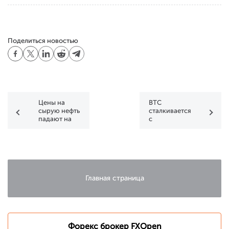
Поделиться новостью
Цены на
BTC
сырую нефть
сталкивается
падают на
с
фоне
сопротивлением,
снижения
в то время
прогнозов
как XRP
спроса
находит
поддержку
Главная страница
Форекс брокер FXOpen