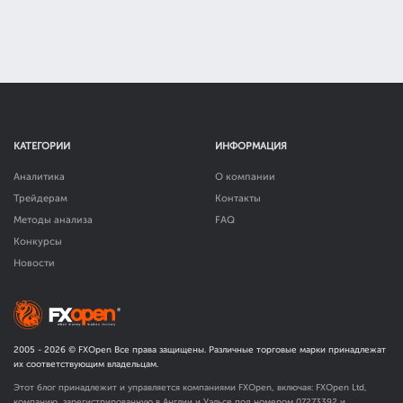
КАТЕГОРИИ
ИНФОРМАЦИЯ
Аналитика
О компании
Трейдерам
Контакты
Методы анализа
FAQ
Конкурсы
Новости
2005 -
2026
© FXOpen Все права защищены. Различные торговые марки принадлежат
их соответствующим владельцам.
Этот блог принадлежит и управляется компаниями FXOpen, включая: FXOpen Ltd,
компанию, зарегистрированную в Англии и Уэльсе под номером 07273392 и