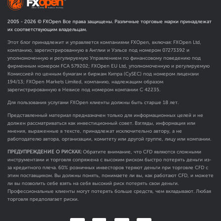
2005 -
2026
© FXOpen Все права защищены. Различные торговые марки принадлежат
их соответствующим владельцам.
Этот блог принадлежит и управляется компаниями FXOpen, включая: FXOpen Ltd,
компанию, зарегистрированную в Англии и Уэльсе под номером 07273392 и
уполномоченную и регулируемую Управлением по финансовому поведению под
фирменным номером FCA
579202
; FXOpen EU Ltd, уполномоченную и регулируемую
Комиссией по ценным бумагам и биржам Кипра (CySEC) под номером лицензии
194/13; FXOpen Markets Limited, компанию, надлежащим образом
зарегистрированную в Невисе под номером компании C 42235.
Для пользования услугами FXOpen клиенты должны быть старше 18 лет.
Представленный материал предназначен только для информационных целей и не
должен рассматриваться как инвестиционный совет. Взгляды, информация или
мнения, выраженные в тексте, принадлежат исключительно автору, а не
работодателю автора, организации, комитету или другой группе, лицу или компании.
ПРЕДУПРЕЖДЕНИЕ О РИСКАХ:
Обратите внимание, что CFD являются сложными
инструментами и торговля сопряжена с высоким риском быстро потерять деньги из-
за кредитного плеча. 60% розничных инвесторов теряют деньги при торговле CFD с
этим поставщиком. Вы должны понять, понимаете ли вы, как работают CFD, и можете
ли вы позволить себе взять на себя высокий риск потерять свои деньги.
Профессиональные клиенты могут потерять больше средств, чем вкладывают. Любая
торговля предполагает риски.