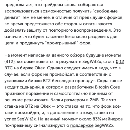
предполагает, что трейдеры снова собираются
воспользоваться возможностью получить “свободные
деньги”. Тем не менее, в отличие от предыдущих форков,
во время предстоящего обе стороны отказываются
добавлять защиту от повторного воспроизведения. Это
означает, что будет сложнее безопасно разделить две
цепи и продвинуть “проигрышный” форк.
На момент написания данного обзора будущие монеты
(BT2), которые появятся в результате SegWit2x, стоят
0,12
BTC
на бирже Okex. Однако следует иметь в виду, что в
случае, если форк не произойдет, в соответствии с
условиями биржи BT2 бесследно пропадут. Сюда также
входит сценарий, в котором разработчики Bitcoin Core
признают поражение и самостоятельно принимают
решение реализовать блоки размером в 2МБ. Так что
ставка на BT2 на Okex
—
это ставка на то, что форк все-
таки произойдет, и, в дополнение к этому, ставка на
успех SegWit2x. На данный момент около 83% майнеров
по-прежнему сигнализируют о
поддержке
SegWit2x.