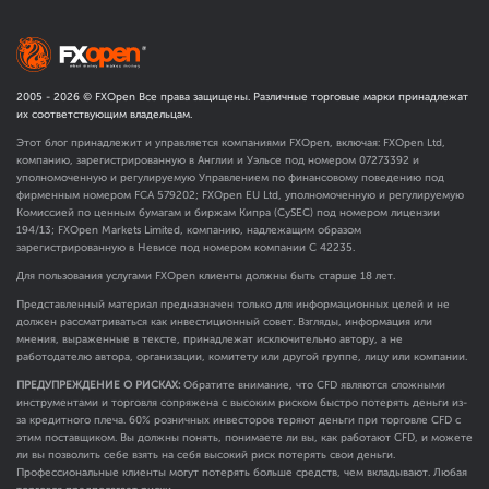
2005 -
2026
© FXOpen Все права защищены. Различные торговые марки принадлежат
их соответствующим владельцам.
Этот блог принадлежит и управляется компаниями FXOpen, включая: FXOpen Ltd,
компанию, зарегистрированную в Англии и Уэльсе под номером 07273392 и
уполномоченную и регулируемую Управлением по финансовому поведению под
фирменным номером FCA
579202
; FXOpen EU Ltd, уполномоченную и регулируемую
Комиссией по ценным бумагам и биржам Кипра (CySEC) под номером лицензии
194/13; FXOpen Markets Limited, компанию, надлежащим образом
зарегистрированную в Невисе под номером компании C 42235.
Для пользования услугами FXOpen клиенты должны быть старше 18 лет.
Представленный материал предназначен только для информационных целей и не
должен рассматриваться как инвестиционный совет. Взгляды, информация или
мнения, выраженные в тексте, принадлежат исключительно автору, а не
работодателю автора, организации, комитету или другой группе, лицу или компании.
ПРЕДУПРЕЖДЕНИЕ О РИСКАХ:
Обратите внимание, что CFD являются сложными
инструментами и торговля сопряжена с высоким риском быстро потерять деньги из-
за кредитного плеча. 60% розничных инвесторов теряют деньги при торговле CFD с
этим поставщиком. Вы должны понять, понимаете ли вы, как работают CFD, и можете
ли вы позволить себе взять на себя высокий риск потерять свои деньги.
Профессиональные клиенты могут потерять больше средств, чем вкладывают. Любая