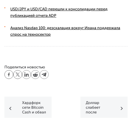
USD/JPY и USD/CAD перешли к консолидации перед
публикацией отчета ADP
Анализ Nasdaq 100: деэскалация вокруг Ирана поддержала
спрос на техносектор
Поделиться новостью
Хардфорк
Доллар
сети Bitcoin
слабеет
Cash и обвал
после
Биткойна и
высказываний
криптовалютного
чиновников
рынка
ФРС