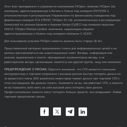
Этот блог принадлежит и управляется компаниями FXOpen, включая: FXOpen Ltd,
компанию, зарегистрированную в Англии и Уэльсе под номером 07273392 и
уполномоченную и регулируемую Управлением по финансовому поведению под
фирменным номером FCA
579202
; FXOpen EU Ltd, уполномоченную и регулируемую
Комиссией по ценным бумагам и биржам Кипра (CySEC) под номером лицензии
194/13; FXOpen Markets Limited, компанию, надлежащим образом
зарегистрированную в Невисе под номером компании C 42235.
Для пользования услугами FXOpen клиенты должны быть старше 18 лет.
Представленный материал предназначен только для информационных целей и не
должен рассматриваться как инвестиционный совет. Взгляды, информация или
мнения, выраженные в тексте, принадлежат исключительно автору, а не
работодателю автора, организации, комитету или другой группе, лицу или компании.
ПРЕДУПРЕЖДЕНИЕ О РИСКАХ:
Обратите внимание, что CFD являются сложными
инструментами и торговля сопряжена с высоким риском быстро потерять деньги из-
за кредитного плеча. 60% розничных инвесторов теряют деньги при торговле CFD с
этим поставщиком. Вы должны понять, понимаете ли вы, как работают CFD, и можете
ли вы позволить себе взять на себя высокий риск потерять свои деньги.
Профессиональные клиенты могут потерять больше средств, чем вкладывают. Любая
торговля предполагает риски.